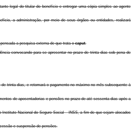
ante legal do titular do benefício e entregar uma cópia simples ao agente
efício, a administração, por meio de seus órgãos ou entidades, realizará
ispensada a pesquisa externa de que trata o
caput
.
dência convocando para se apresentar no prazo de trinta dias sob pena de
zo de trinta dias, e retomará o pagamento no máximo no mês subsequente à
mentos de aposentadorias e pensões no prazo de até sessenta dias após a
 Instituto Nacional do Seguro Social – INSS, a fim de que sejam alocados
oncessão e suspensão de pensões.