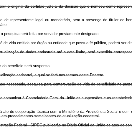
bir o original da certidão judicial da decisão que o nomeou como represent
o de representante legal ou mandatário, sem a presença do titular do ben
ário.
 pesquisa será feita por servidor previamente designado.
 de vida emitida por órgão ou entidade que possua fé pública, poderá ser d
ualização de dados cadastrais até a data limite, será expedida correspon
 do benefício será suspenso.
ização cadastral, a qual se fará nos termos deste Decreto.
caso necessário, pesquisa para comprovação de vida do beneficiário no pra
comunicar à Controladoria-Geral da União as suspensões e os restabeleci
 ato de cooperação técnica com o Ministério da Previdência Social e com o
os em procedimentos semelhantes de atualização cadastral.
stração Federal - SIPEC publicarão no Diário Oficial da União os atos de c