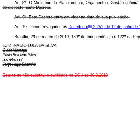
o
Art. 8
O Ministério do Planejamento, Orçamento e Gestão definirá 
do disposto neste Decreto.
o
Art. 9
Este Decreto entra em vigor na data de sua publicação.
os
Art. 10. Ficam revogados os
Decretos n
2.251, de 12 de junho de
o
o
Brasília, 29 de março de 2010; 189
da Independência e 122
da Repú
LUIZ INÁCIO LULA DA SILVA
Guido Mantega
Paulo Bernardo Silva
José Pimentel
Jorge Hage Sobrinho
Este texto não substitui o publicado no DOU de 30.3.2010