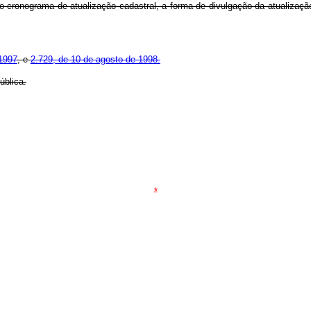
o cronograma de atualização cadastral, a forma de divulgação da atualiza
 1997
, e
2.729, de 10 de agosto de 1998.
blica.
*