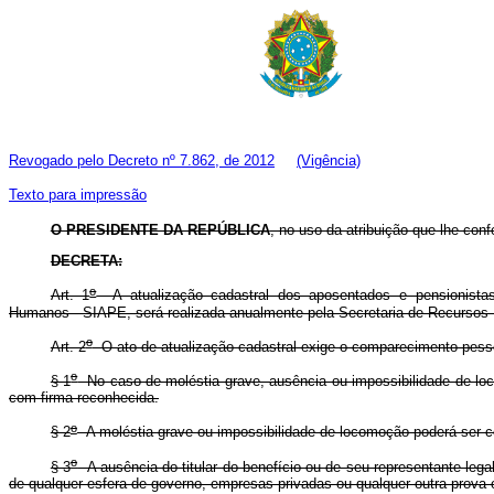
Revogado pelo Decreto nº 7.862, de 2012
(Vigência)
Texto para impressão
O PRESIDENTE DA REPÚBLICA
, no uso da atribuição que lhe conf
DECRETA:
o
Art. 1
A atualização cadastral dos aposentados e pensionista
Humanos - SIAPE, será realizada anualmente pela Secretaria de Recursos 
o
Art. 2
O ato de atualização cadastral exige o comparecimento pessoa
o
§ 1
No caso de moléstia grave, ausência ou impossibilidade de loco
com firma reconhecida.
o
§ 2
A moléstia grave ou impossibilidade de locomoção poderá ser co
o
§ 3
A ausência do titular do benefício ou de seu representante lega
de qualquer esfera de governo, empresas privadas ou qualquer outra prova ob