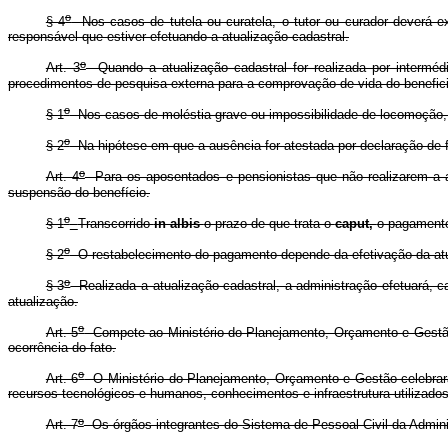
o
§ 4
Nos casos de tutela ou curatela, o tutor ou curador deverá exi
responsável que estiver efetuando a atualização cadastral.
o
Art. 3
Quando a atualização cadastral for realizada por intermédi
procedimentos de pesquisa externa para a comprovação de vida do benefici
o
§ 1
Nos casos de moléstia grave ou impossibilidade de locomoção, a
o
§ 2
Na hipótese em que a ausência for atestada por declaração de fé
o
Art. 4
Para os aposentados e pensionistas que não realizarem a at
suspensão do benefício.
o
§ 1
Transcorrido
in albis
o prazo de que trata o
caput,
o pagamento
o
§ 2
O restabelecimento do pagamento depende da efetivação da atual
o
§ 3
Realizada a atualização cadastral, a administração efetuará, 
atualização.
o
Art. 5
Compete ao Ministério do Planejamento, Orçamento e Gestão 
ocorrência do fato.
o
Art. 6
O Ministério do Planejamento, Orçamento e Gestão celebrará
recursos tecnológicos e humanos, conhecimentos e infraestrutura utilizad
o
Art. 7
Os órgãos integrantes do Sistema de Pessoal Civil da Admini