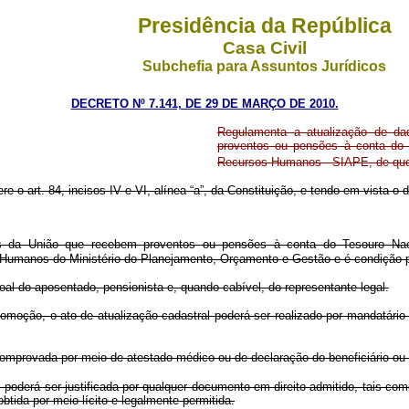
Presidência da República
Casa Civil
Subchefia para Assuntos Jurídicos
DECRETO Nº 7.141, DE 29 DE MARÇO DE 2010.
Regulamenta a atualização de da
proventos ou pensões à conta do 
Recursos Humanos - SIAPE, de que t
ere o art. 84, incisos IV e VI, alínea “a”, da Constituição, e tendo em vista o
s da União que recebem proventos ou pensões à conta do Tesouro Naci
Humanos do Ministério do Planejamento, Orçamento e Gestão e é condição p
l do aposentado, pensionista e, quando cabível, do representante legal.
moção, o ato de atualização cadastral poderá ser realizado por mandatário 
mprovada por meio de atestado médico ou de declaração do beneficiário ou s
l poderá ser justificada por qualquer documento em direito admitido, tais c
tida por meio lícito e legalmente permitida.