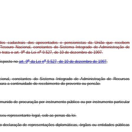
dos cadastrais dos aposentados e pensionistas da União que recebem
Tesouro Nacional, constantes do Sistema Integrado de Administração de
o
o
rata o art. 9
da Lei n
9.527, de 10 de dezembro de 1997.
o
o
 disposto no
art. 9
da Lei n
9.527, de 10 de dezembro de 1997
,
onal, constantes do Sistema Integrado de Administração de Recursos
ara a continuidade do recebimento do provento ou pensão.
munido de procuração por instrumento público ou por instrumento particular
eu representante legal, sob as penas da lei.
omo declaração de representações diplomáticas, órgãos ou entidades públicas