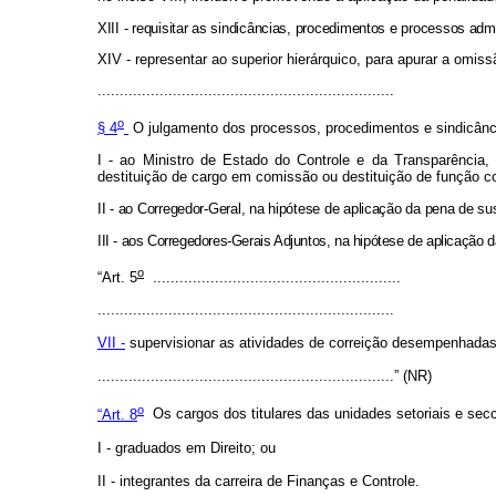
XIII - requisitar as sindicâncias, procedimentos e processos ad
XIV - representar ao superior hierárquico, para apurar a omis
...................................................................
o
§ 4
O julgamento dos processos, procedimentos e sindicância
I - ao Ministro de Estado do Controle e da Transparência,
destituição de cargo em comissão ou destituição de função c
II - ao Corregedor-Geral, na hipótese de aplicação da pena de sus
III - aos Corregedores-Gerais Adjuntos, na hipótese de aplicação 
o
“Art. 5
........................................................
...................................................................
VII -
supervisionar as atividades de correição desempenhadas
...................................................................” (NR)
o
“Art. 8
Os cargos dos titulares das unidades setoriais e secc
I - graduados em Direito; ou
II - integrantes da carreira de Finanças e Controle.