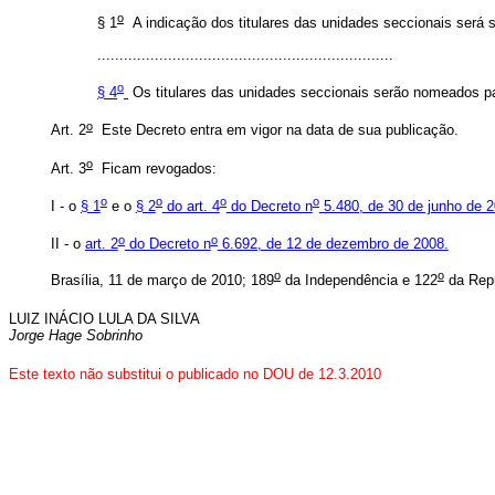
o
§ 1
A indicação dos titulares das unidades seccionais será 
...................................................................
o
§ 4
Os titulares das unidades seccionais serão nomeados par
o
Art. 2
Este Decreto entra em vigor na data de sua publicação.
o
Art. 3
Ficam revogados:
o
o
o
o
I - o
§ 1
e o
§ 2
do art. 4
do Decreto n
5.480, de 30 de junho de 
o
o
II - o
art. 2
do Decreto n
6.692, de 12 de dezembro de 2008.
o
o
Brasília, 11 de março de 2010; 189
da Independência e 122
da Repú
LUIZ INÁCIO LULA DA SILVA
Jorge Hage Sobrinho
Este texto não substitui o publicado no DOU de 12.3.2010