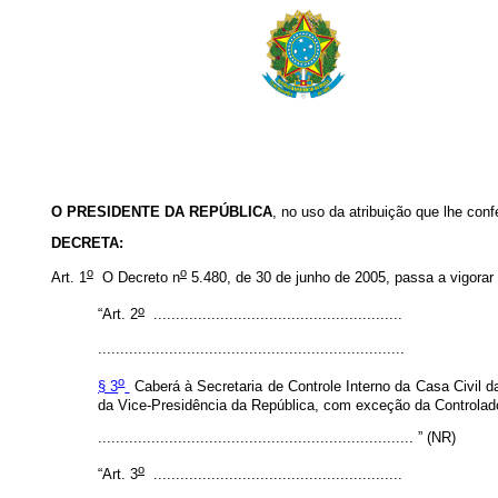
O PRESIDENTE DA REPÚBLICA
, no uso da atribuição que lhe confe
DECRETA:
o
o
Art. 1
O Decreto n
5.480, de 30 de junho de 2005, passa a vigorar
o
“Art. 2
........................................................
.....................................................................
o
§ 3
Caberá à Secretaria de Controle Interno da Casa Civil d
da Vice-Presidência da República, com exceção da Controlador
....................................................................... ” (NR)
o
“Art. 3
........................................................