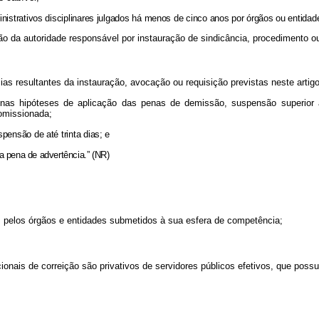
ministrativos disciplinares julgados há menos de cinco anos por órgãos ou entida
são da autoridade responsável por instauração de sindicância, procedimento ou
s resultantes da instauração, avocação ou requisição previstas neste artig
 nas hipóteses de aplicação das penas de demissão, suspensão superior a 
omissionada;
pensão de até trinta dias; e
da pena de advertência.” (NR)
 pelos órgãos e entidades submetidos à sua esfera de competência;
ionais de correição são privativos de servidores públicos efetivos, que poss