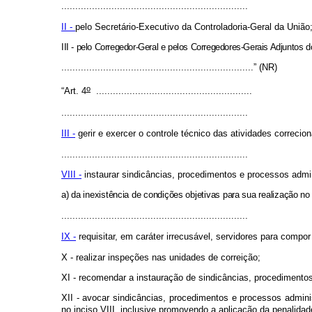
...................................................................
II -
pelo Secretário-Executivo da Controladoria-Geral da União
III - pelo Corregedor-Geral e pelos Corregedores-Gerais Adjuntos 
.....................................................................” (NR)
o
“Art. 4
........................................................
...................................................................
III -
gerir e exercer o controle técnico das atividades correc
...................................................................
VIII -
instaurar sindicâncias, procedimentos e processos admin
a) da inexistência de condições objetivas para sua realização no
...................................................................
IX -
requisitar, em caráter irrecusável, servidores para compor
X - realizar inspeções nas unidades de correição;
XI - recomendar a instauração de sindicâncias, procedimentos
XII - avocar sindicâncias, procedimentos e processos admini
no inciso VIII, inclusive promovendo a aplicação da penalidad