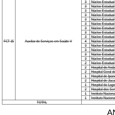
3
Núcleo Estadual 
3
Núcleo Estadual
3
Núcleo Estadual
3
Núcleo Estadual
3
Núcleo Estadual
3
Núcleo Estadual
3
Núcleo Estadua
3
Núcleo Estadual
3
Núcleo Estadual
FCT-15
Auxiliar de Serviços em Saúde V
4
Núcleo Estadual 
3
Núcleo Estadual
3
Núcleo Estadual
3
Núcleo Estadual
3
Núcleo Estadual
2
Núcleo Estadual
2
Hospital do Anda
2
Hospital-Geral 
1
Hospital de Ipa
2
Hospital de Jac
1
Hospital da Lag
2
Hospital dos Ser
1
Instituto Naciona
1
Instituto Nacion
TOTAL
A