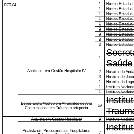
1
Núcleo Estadual
FCT-04
1
Núcleo Estadual
1
Núcleo Estadual
1
Núcleo Estadual
1
Núcleo Estadual
2
Núcleo Estadual
3
Núcleo Estadual
2
Núcleo Estadual
2
Núcleo Estadual
Secret
1
Saúde
Analistas em Gestão Hospitalar IV
2
Hospital do Anda
3
Hospital de Jac
1
Hospital da Lag
1
Instituto Naciona
1
Instituto Nacion
Institu
Especialista Médico em Atividades de Alta
19
Complexidade em Tráumato-ortopedia
Trauma
Analista em Gestão Hospitalar
3
Instituto Nacion
Institu
Analista em Procedimentos Hospitalares
7