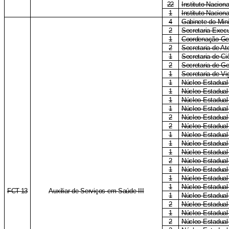
22
Instituto Naciona
1
Instituto Nacion
4
Gabinete do Mini
2
Secretaria Execu
1
Coordenação-Ge
2
Secretaria de A
1
Secretaria de Ci
2
Secretaria de G
1
Secretaria de Vi
1
Núcleo Estadual
1
Núcleo Estadual
1
Núcleo Estadua
1
Núcleo Estadua
2
Núcleo Estadual
2
Núcleo Estadual
1
Núcleo Estadual 
1
Núcleo Estadual
1
Núcleo Estadual
2
Núcleo Estadual
1
Núcleo Estadual
1
Núcleo Estadual
1
Núcleo Estadual
FCT-13
Auxiliar de Serviços em Saúde III
1
Núcleo Estadual
2
Núcleo Estadua
1
Núcleo Estadual
2
Núcleo Estadual