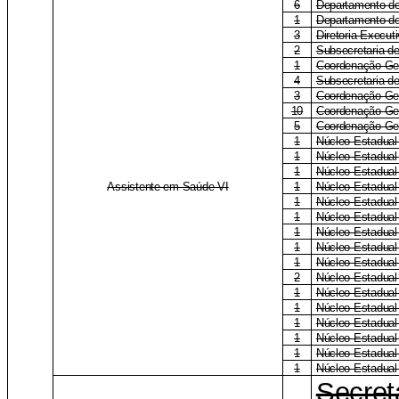
6
Departamento de
1
Departamento de
3
Diretoria Execu
2
Subsecretaria d
1
Coordenação-Ger
4
Subsecretaria de
3
Coordenação-Ge
10
Coordenação-Ge
5
Coordenação-Ger
1
Núcleo Estadual
1
Núcleo Estadual
1
Núcleo Estadua
Assistente em Saúde VI
1
Núcleo Estadua
1
Núcleo Estadual
1
Núcleo Estadual 
1
Núcleo Estadual
1
Núcleo Estadual
1
Núcleo Estadual
2
Núcleo Estadual
1
Núcleo Estadua
1
Núcleo Estadual
1
Núcleo Estadual
1
Núcleo Estadual
1
Núcleo Estadual
1
Núcleo Estadual
Secret