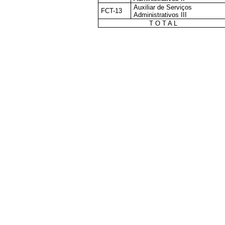
Auxiliar de Serviços
FCT-13
Administrativos III
T O T A L