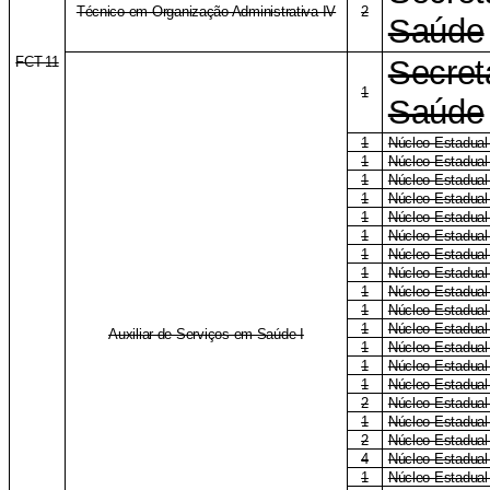
Técnico em Organização Administrativa IV
2
Saúde
FCT-11
Secret
1
Saúde
1
Núcleo Estadual
1
Núcleo Estadual
1
Núcleo Estadua
1
Núcleo Estadua
1
Núcleo Estadual
1
Núcleo Estadual
1
Núcleo Estadual 
1
Núcleo Estadual
1
Núcleo Estadual
1
Núcleo Estadual
1
Núcleo Estadual
Auxiliar de Serviços em Saúde I
1
Núcleo Estadual
1
Núcleo Estadual
1
Núcleo Estadual
2
Núcleo Estadua
1
Núcleo Estadual
2
Núcleo Estadual
4
Núcleo Estadual 
1
Núcleo Estadual