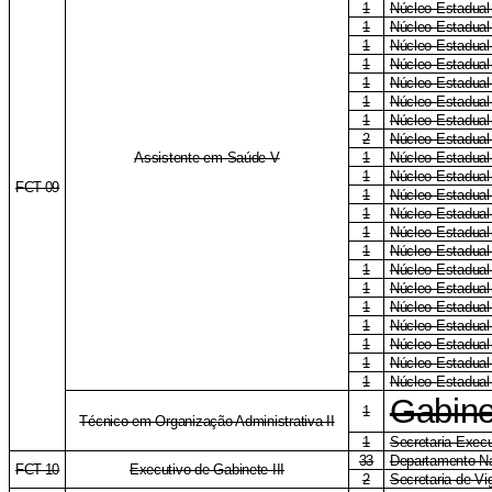
1
Núcleo Estadua
1
Núcleo Estadual
1
Núcleo Estadual
1
Núcleo Estadual 
1
Núcleo Estadual
1
Núcleo Estadual
1
Núcleo Estadual
2
Núcleo Estadual
Assistente em Saúde V
1
Núcleo Estadual
1
Núcleo Estadual
FCT-09
1
Núcleo Estadual
1
Núcleo Estadua
1
Núcleo Estadual
1
Núcleo Estadual
1
Núcleo Estadual
1
Núcleo Estadual
1
Núcleo Estadual
1
Núcleo Estadual
1
Núcleo Estadual
1
Núcleo Estadual
1
Núcleo Estadual
Gabine
1
Técnico em Organização Administrativa II
1
Secretaria Execu
33
Departamento Na
FCT-10
Executivo de Gabinete III
2
Secretaria de Vi