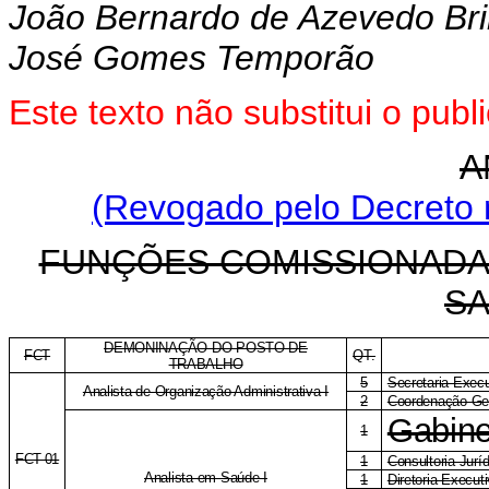
João Bernardo de Azevedo Bri
José Gomes Temporão
Este texto não substitui o pu
A
(Revogado pelo Decreto 
FUNÇÕES COMISSIONADAS
S
DEMONINAÇÃO DO POSTO DE
FCT
QT.
TRABALHO
5
Secretaria Execu
Analista de Organização Administrativa I
2
Coordenação-Ge
Gabine
1
FCT-01
1
Consultoria Jurí
Analista em Saúde I
1
Diretoria Execu