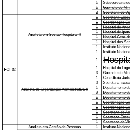
1
Subsecretaria de
1
Gabinete do Mini
2
Secretaria de Vi
1
Secretaria Execu
1
Coordenação-Ge
1
Hospital do Anda
1
Hospital de Ipa
Analista em Gestão Hospitalar II
1
Hospital-Geral 
1
Hospital dos Ser
1
Instituto Naciona
1
Instituto Nacion
Hospit
1
1
Hospital da Lag
FCT-02
3
Gabinete do Mini
1
Consultoria Jurí
3
Secretaria Execu
1
Departamento d
Analista de Organização Administrativa II
3
Departamento de
1
Departamento de
1
Coordenação-Ge
1
Coordenação-Ge
1
Secretaria de A
1
Secretaria-Exec
1
Secretaria de Vi
Analista em Gestão de Pessoas
1
Instituto Nacion