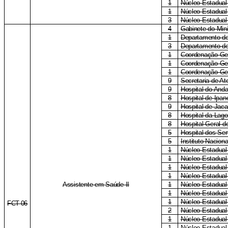
1
Núcleo Estadual
1
Núcleo Estadual
3
Núcleo Estadual
4
Gabinete do Mini
1
Departamento de
3
Departamento de
1
Coordenação-Ger
1
Coordenação-Ger
1
Coordenação-Ge
9
Secretaria de A
9
Hospital do Anda
8
Hospital de Ipa
9
Hospital de Jac
8
Hospital da Lag
8
Hospital-Geral 
5
Hospital dos Ser
5
Instituto Naciona
1
Núcleo Estadual
1
Núcleo Estadual
1
Núcleo Estadua
1
Núcleo Estadua
Assistente em Saúde II
1
Núcleo Estadual
1
Núcleo Estadual
1
Núcleo Estadual 
FCT-06
2
Núcleo Estadual
1
Núcleo Estadual
1
Núcleo Estadual