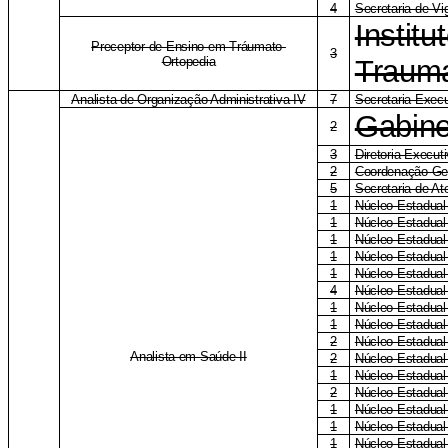
4
Secretaria de Vi
Institu
Preceptor de Ensino em Tráumato-
3
Ortopedia
Trauma
Analista de Organização Administrativa IV
7
Secretaria Execu
Gabine
2
3
Diretoria Execu
2
Coordenação-Ge
5
Secretaria de A
1
Núcleo Estadual
1
Núcleo Estadual
1
Núcleo Estadua
1
Núcleo Estadua
1
Núcleo Estadual
4
Núcleo Estadual
1
Núcleo Estadual 
1
Núcleo Estadual
2
Núcleo Estadual
Analista em Saúde II
2
Núcleo Estadual
1
Núcleo Estadual
2
Núcleo Estadual
1
Núcleo Estadual
1
Núcleo Estadual
1
Núcleo Estadua