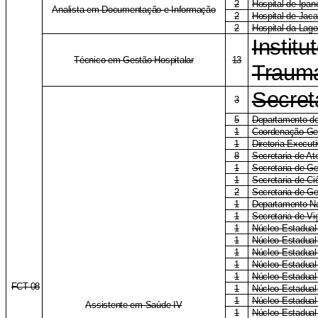
2
Hospital de Ipa
Analista em Documentação e Informação
2
Hospital de Jac
2
Hospital da Lag
Institu
Técnico em Gestão Hospitalar
13
Trauma
Secret
3
5
Departamento de
1
Coordenação-Ger
1
Diretoria-Execu
8
Secretaria de A
1
Secretaria de G
1
Secretaria de Ci
2
Secretaria de Ge
1
Departamento Na
1
Secretaria de Vi
1
Núcleo Estadual
1
Núcleo Estadual
1
Núcleo Estadua
1
Núcleo Estadua
1
Núcleo Estadual
FCT-08
1
Núcleo Estadual
1
Núcleo Estadual 
Assistente em Saúde IV
1
Núcleo Estadual