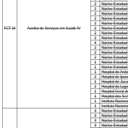
2
Núcleo Estadual
2
Núcleo Estadual
2
Núcleo Estadual
2
Núcleo Estadual
2
Núcleo Estadual
FCT-14
Auxiliar de Serviços em Saúde IV
2
Núcleo Estadua
2
Núcleo Estadual
2
Núcleo Estadual
4
Núcleo Estadual 
2
Núcleo Estadual
2
Núcleo Estadual
2
Núcleo Estadual
1
Núcleo Estadual
1
Núcleo Estadual
1
Hospital do Anda
2
Hospital de Ipa
1
Hospital de Jac
2
Hospital da Lag
1
Hospital-Geral 
1
Hospital dos Ser
1
Instituto Naciona
1
Instituto Nacion
3
Núcleo Estadual
3
Núcleo Estadua
3
Núcleo Estadual
3
Núcleo Estadual