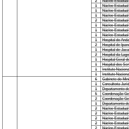
2
Núcleo Estadual 
1
Núcleo Estadual
1
Núcleo Estadual
1
Núcleo Estadual
2
Núcleo Estadual
1
Núcleo Estadual
1
Núcleo Estadual
1
Núcleo Estadual
1
Hospital do Anda
2
Hospital de Ipa
1
Hospital de Jac
2
Hospital da Lag
1
Hospital-Geral 
1
Hospital dos Ser
1
Instituto Naciona
1
Instituto Nacion
6
Gabinete do Mini
1
Consultoria Jurí
1
Departamento de
5
Coordenação-Ger
2
Coordenação-Ge
1
Departamento de
2
Núcleo Estadual
2
Núcleo Estadua
2
Núcleo Estadual
2
Núcleo Estadual
2
Núcleo Estadual 