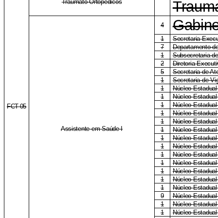
Tráumato-Ortopédicos
Trauma
Gabine
4
1
Secretaria Execu
7
Departamento de
1
Subsecretaria d
2
Diretoria Execu
5
Secretaria de A
1
Secretaria de Vi
1
Núcleo Estadual
1
Núcleo Estadua
1
Núcleo Estadual
FCT-05
1
Núcleo Estadual
1
Núcleo Estadual 
Assistente em Saúde I
1
Núcleo Estadual
1
Núcleo Estadual
1
Núcleo Estadual
1
Núcleo Estadual
1
Núcleo Estadual
1
Núcleo Estadua
1
Núcleo Estadual
1
Núcleo Estadual
9
Núcleo Estadual 
1
Núcleo Estadual
1
Núcleo Estadual