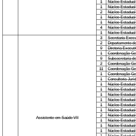
1
Núcleo Estadual
1
Núcleo Estadual
2
Núcleo Estadual
1
Núcleo Estadual
1
Núcleo Estadual
4
Núcleo Estadual
1
Núcleo Estadual
3
Secretaria Execu
2
Departamento de
9
Diretoria-Execu
1
Coordenação-Ger
9
Subsecretaria de
2
Coordenação-Ge
11
Coordenação-Ge
1
Coordenação-Ger
1
Consultoria Jurí
1
Núcleo Estadual
1
Núcleo Estadual
1
Núcleo Estadua
1
Núcleo Estadua
1
Núcleo Estadual
1
Núcleo Estadual
2
Núcleo Estadual
Assistente em Saúde VII
1
Núcleo Estadual
1
Núcleo Estadual
1
Núcleo Estadual
1
Núcleo Estadual