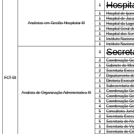
Hospit
1
1
Hospital de Ipa
1
Hospital de Jac
Analistas em Gestão Hospitalar III
1
Hospital da Lag
1
Hospital-Geral 
1
Hospital dos Ser
1
Instituto Naciona
1
Instituto Nacion
Secret
3
2
Coordenação-Ge
1
Gabinete do Mini
2
Secretaria Execu
7
Departamento de
FCT-03
1
Diretoria-Execu
1
Subsecretaria d
1
Coordenação-Ger
Analista de Organização Administrativa III
1
Coordenação-Ge
5
Coordenação-Ge
4
Coordenação-Ger
5
Consultoria Jurí
2
Secretaria-Exec
5
Secretaria de A
1
Secretaria de Vi
2
Secretaria de Ci