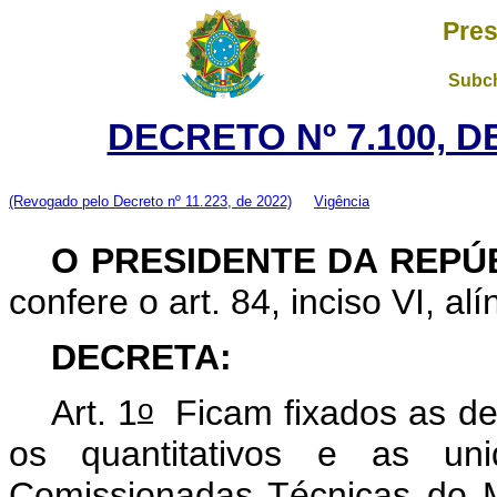
Pres
Subch
DECRETO Nº 7.100, D
(Revogado pelo Decreto nº 11.223, de 2022)
Vigência
O
PRESIDENTE DA REPÚ
confere o art. 84, inciso VI, al
DECRETA:
o
Art. 1
Ficam fixados as de
os quantitativos e as un
Comissionadas Técnicas do 