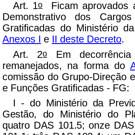
o
Art. 1
Ficam aprovados a 
Demonstrativo dos Carg
Gratificadas do Ministério d
Anexos I
e
II deste Decreto
.
o
Art. 2
Em decorrência 
remanejados, na forma do
A
comissão do Grupo-Direção 
e Funções Gratificadas - FG:
I - do Ministério da Previ
Gestão, do Ministério do P
quatro DAS 101.5; onze DAS