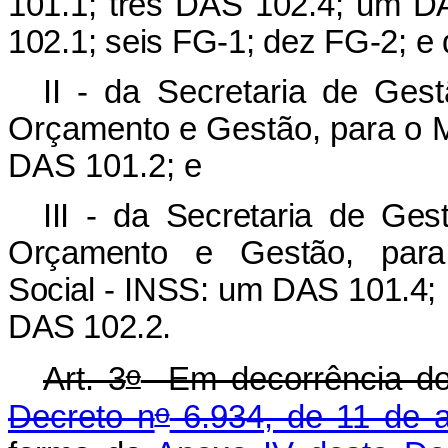
101.1; três DAS 102.4; um D
102.1; seis FG-1; dez FG-2; e
II - da Secretaria de Gest
Orçamento e Gestão, para o Mi
DAS 101.2; e
III - da Secretaria de Ges
Orçamento e Gestão, pa
Social - INSS: um DAS 101.4
DAS 102.2.
o
Art. 3
Em decorrência do 
o
Decreto n
6.934, de 11 de 