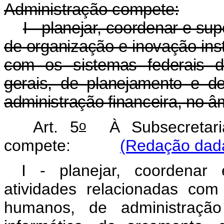
Administração compete:
I - planejar, coordenar e su
de organização e inovação ins
com os sistemas federais d
gerais, de planejamento e d
administração financeira, no âm
o
Art. 5
À Subsecretaria
compete:
(Redação dada
I - planejar, coordenar
atividades relacionadas com
humanos, de administraçã