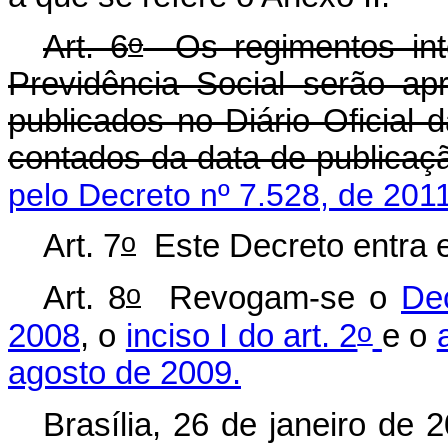
o
Art. 6
Os regimentos inte
Previdência Social serão ap
publicados no Diário Oficial 
contados da data de publicaç
pelo Decreto nº 7.528, de 201
o
Art. 7
Este Decreto entra e
o
Art. 8
Revogam-se o
De
o
2008
, o
inciso I do art. 2
e o
agosto de 2009.
Brasília, 26 de janeiro de 