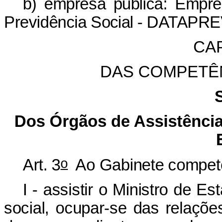
b)
empresa pública: Empre
Previdência
Social - DATAPRE
CAP
DAS COMPETÊ
Dos Órgãos de Assistência 
o
Art. 3
Ao Gabinete compet
I - assistir o Ministro de E
social, ocupar-se das relaçõ