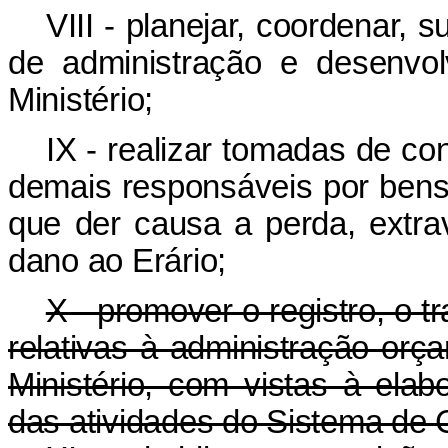
VIII - planejar, coordenar, 
de administração e desenvo
Ministério;
IX - realizar tomadas de c
demais responsáveis por bens 
que der causa a perda, extrav
dano ao Erário;
X - promover o registro, o 
relativas à administração orça
Ministério, com vistas à ela
das atividades do Sistema de C