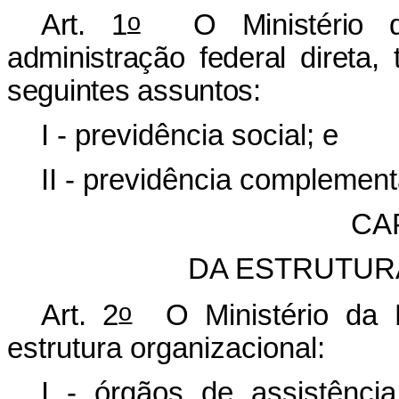
o
Art. 1
O Ministério da
administração federal diret
seguintes assuntos:
I - previdência social; e
II - previdência complement
CAP
DA ESTRUTUR
o
Art. 2
O Ministério da P
estrutura organizacional:
I - órgãos de assistência