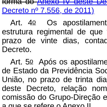
forma do
Anexo IV deste Dec
Decreto nº 7.556, de 2011)
o
Art. 4
Os apostilamento
estrutura regimental de que 
prazo de vinte dias, conta
Decreto.
o
Art. 5
Após os apostilamen
de Estado da Previdência Socia
União, no prazo de trinta di
deste Decreto, relação nom
comissão do Grupo-Direção 
a que se refere o Anexo II.