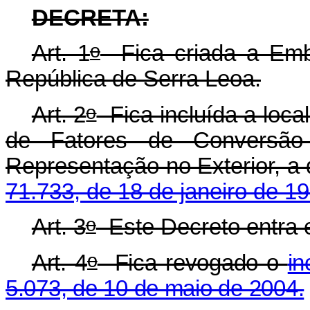
DECRETA:
o
Art. 1
Fica criada a Emb
República de Serra Leoa.
o
Art. 2
Fica incluída a local
de Fatores de Conversão
Representação no Exterior, a 
71.733, de 18 de janeiro de 19
o
Art. 3
Este Decreto entra e
o
Art. 4
Fica revogado o
in
5.073, de 10 de maio de 2004.