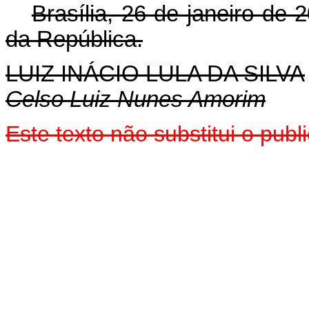
Brasília, 26 de janeiro de 
da República.
LUIZ INÁCIO LULA DA SILVA
Celso Luiz Nunes Amorim
Este texto não substitui o pu