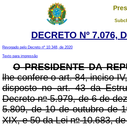
Pres
Subch
DECRETO Nº 7.076, D
Revogado pelo Decreto nº 10.348, de 2020
Texto para impressão
O PRESIDENTE DA REP
lhe confere o art. 84, inciso I
disposto no art. 43 da Estr
o
Decreto n
5.979, de 6 de dez
5.809, de 10 de outubro de 1
o
XIX, e 50 da Lei n
10.683, de