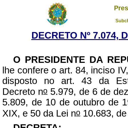
Pres
Subch
DECRETO Nº 7.074, D
O PRESIDENTE DA REP
lhe confere o art. 84, inciso I
disposto no art. 43 da Est
o
Decreto n
5.979, de 6 de dez
5.809, de 10 de outubro de 1
o
XIX, e 50 da Lei n
10.683, de
DECRETA: