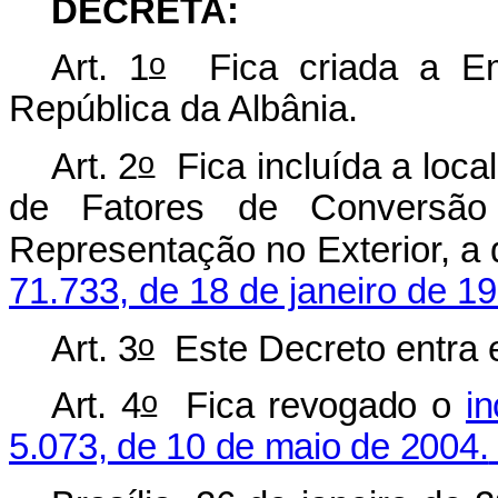
DECRETA:
o
Art. 1
Fica criada a Emb
República da Albânia.
o
Art. 2
Fica incluída a local
de Fatores de Conversão
Representação no Exterior, a 
71.733, de 18 de janeiro de 1
o
Art. 3
Este Decreto entra e
o
Art. 4
Fica revogado o
in
5.073, de 10 de maio de 2004.