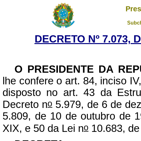
Pres
Subch
DECRETO Nº 7.073, D
O PRESIDENTE DA REP
lhe confere o art. 84, inciso I
disposto no art. 43 da Estr
o
Decreto n
5.979, de 6 de dez
5.809, de 10 de outubro de 1
o
XIX, e 50 da Lei n
10.683, de