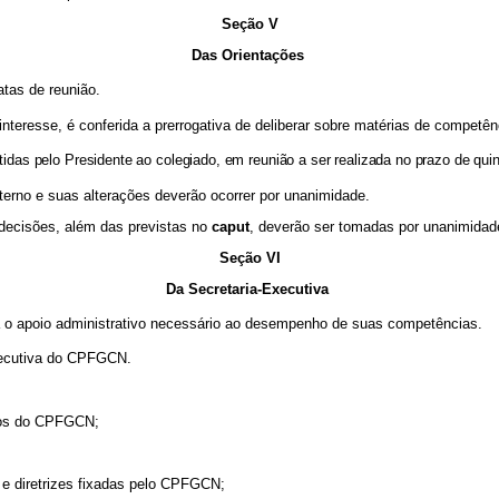
Seção V
Das Orientações
atas de reunião.
eresse, é conferida a prerrogativa de deliberar sobre matérias de competê
s pelo Presidente ao colegiado, em reunião a ser realizada no prazo de quinz
erno e suas alterações deverão ocorrer por unanimidade.
 decisões, além das previstas no
caput
, deverão ser tomadas por unanimida
Seção VI
Da Secretaria-Executiva
o apoio administrativo necessário ao desempenho de suas competências.
Executiva do CPFGCN.
lhos do CPFGCN;
e diretrizes fixadas pelo CPFGCN;