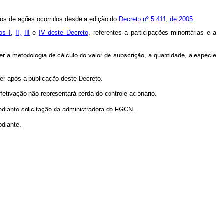
s de ações ocorridos desde a edição do
Decreto nº 5.411, de 2005.
os I
,
II,
III
e
IV deste Decreto
, referentes a participações minoritárias e a
r a metodologia de cálculo do valor de subscrição, a quantidade, a espécie
r após a publicação deste Decreto.
fetivação não representará perda do controle acionário.
ediante solicitação da administradora do FGCN.
odiante.