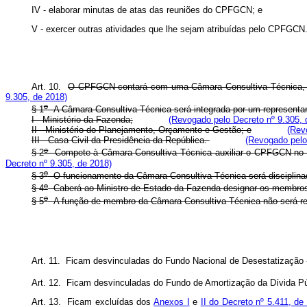
IV - elaborar minutas de atas das reuniões do CPFGCN; e
V - exercer outras atividades que lhe sejam atribuídas pelo CPFGCN
Art. 10.
O CPFGCN contará com uma Câmara Consultiva Técnica, qu
9.305, de 2018)
o
§ 1
A Câmara Consultiva Técnica será integrada por um representante
I - Ministério da Fazenda;
(Revogado pelo Decreto nº 9.305, 
II - Ministério do Planejamento, Orçamento e Gestão; e
(Rev
III - Casa Civil da Presidência da República.
(Revogado pelo
o
§ 2
Compete à Câmara Consultiva Técnica auxiliar o CPFGCN no de
Decreto nº 9.305, de 2018)
o
§ 3
O funcionamento da Câmara Consultiva Técnica será disciplin
o
§ 4
Caberá ao Ministro de Estado da Fazenda designar os membros d
o
§ 5
A função de membro da Câmara Consultiva Técnica não será rem
Art. 11. Ficam desvinculadas do Fundo Nacional de Desestatização 
Art. 12. Ficam desvinculadas do Fundo de Amortização da Dívida Púb
Art. 13. Ficam excluídas dos
Anexos I
e
II do Decreto nº 5.411, de