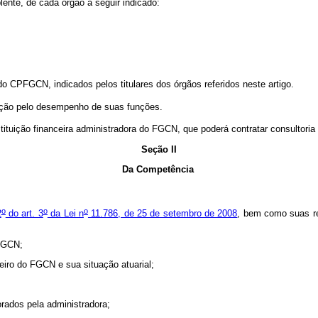
ente, de cada órgão a seguir indicado:
CPFGCN, indicados pelos titulares dos órgãos referidos neste artigo.
ção pelo desempenho de suas funções.
uição financeira administradora do FGCN, que poderá contratar consultoria
Seção II
Da Competência
o
o
o
2
do art. 3
da Lei n
11.786, de 25 de setembro de 2008
, bem como suas re
 FGCN;
eiro do FGCN e sua situação atuarial;
;
rados pela administradora;