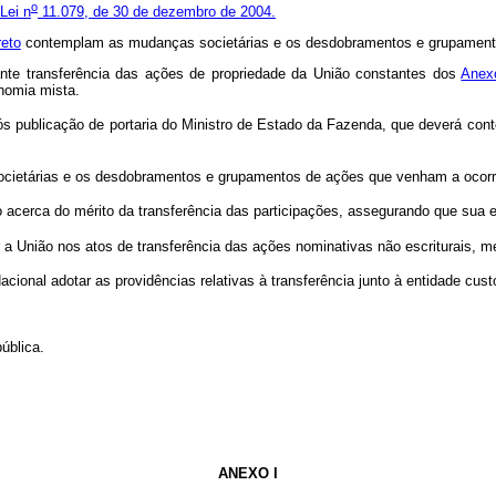
o
 Lei n
11.079, de 30 de dezembro de 2004.
reto
contemplam as mudanças societárias e os desdobramentos e grupamento
ante transferência das ações de propriedade da União constantes dos
Anex
onomia mista.
s publicação de portaria do Ministro de Estado da Fazenda, que deverá conte
ietárias e os desdobramentos e grupamentos de ações que venham a ocorre
 acerca do mérito da transferência das participações, assegurando que sua e
 União nos atos de transferência das ações nominativas não escriturais, m
ional adotar as providências relativas à transferência junto à entidade cust
ública.
ANEXO I