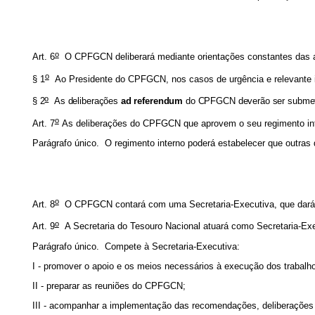
o
Art. 6
O CPFGCN deliberará mediante orientações constantes das 
o
§ 1
Ao Presidente do CPFGCN, nos casos de urgência e relevante int
o
§ 2
As deliberações
ad referendum
do CPFGCN deverão ser submetida
o
Art. 7
As deliberações do CPFGCN que aprovem o seu regimento int
Parágrafo único. O regimento interno poderá estabelecer que outras
o
Art. 8
O CPFGCN contará com uma Secretaria-Executiva, que dará 
o
Art. 9
A Secretaria do Tesouro Nacional atuará como Secretaria-
Parágrafo único. Compete à Secretaria-Executiva:
I - promover o apoio e os meios necessários à execução dos traba
II - preparar as reuniões do CPFGCN;
III - acompanhar a implementação das recomendações, deliberações 