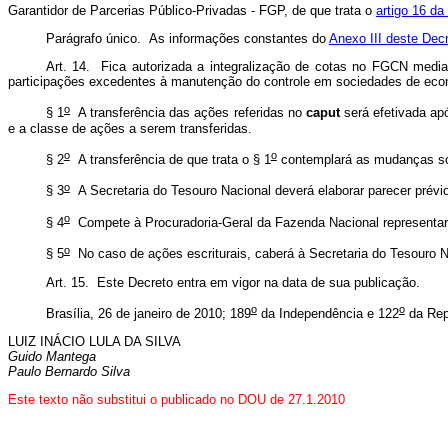
Garantidor de Parcerias Público-Privadas - FGP, de que trata o
artigo 16 da
Parágrafo único. As informações constantes do
Anexo III deste Dec
Art. 14. Fica autorizada a integralização de cotas no FGCN medi
participações excedentes à manutenção do controle em sociedades de ec
o
§ 1
A transferência das ações referidas no
caput
será efetivada apó
e a classe de ações a serem transferidas.
o
o
§ 2
A transferência de que trata o § 1
contemplará as mudanças soc
o
§ 3
A Secretaria do Tesouro Nacional deverá elaborar parecer prévio
o
§ 4
Compete à Procuradoria-Geral da Fazenda Nacional representar a
o
§ 5
No caso de ações escriturais, caberá à Secretaria do Tesouro Nac
Art. 15. Este Decreto entra em vigor na data de sua publicação.
o
o
Brasília, 26 de janeiro de 2010; 189
da Independência e 122
da Rep
LUIZ INÁCIO LULA DA SILVA
Guido Mantega
Paulo Bernardo Silva
Este texto não substitui o publicado no DOU de 27.1.2010