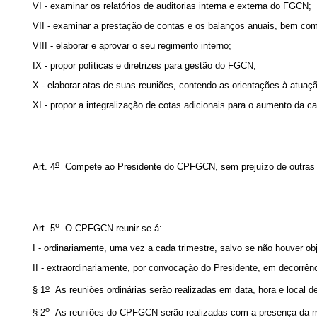
VI - examinar os relatórios de auditorias interna e externa do FGCN;
VII - examinar a prestação de contas e os balanços anuais, bem como
VIII - elaborar e aprovar o seu regimento interno;
IX - propor políticas e diretrizes para gestão do FGCN;
X - elaborar atas de suas reuniões, contendo as orientações à atua
XI - propor a integralização de cotas adicionais para o aumento da 
o
Art. 4
Compete ao Presidente do CPFGCN, sem prejuízo de outras atr
o
Art. 5
O CPFGCN reunir-se-á:
I - ordinariamente, uma vez a cada trimestre, salvo se não houver obje
II - extraordinariamente, por convocação do Presidente, em decorrên
o
§ 1
As reuniões ordinárias serão realizadas em data, hora e local 
o
§ 2
As reuniões do CPFGCN serão realizadas com a presença da m