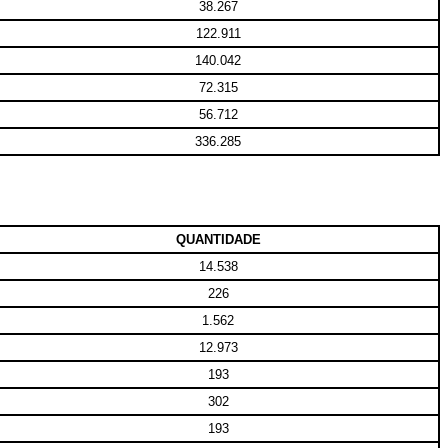
38.267
122.911
140.042
72.315
56.712
336.285
QUANTIDADE
14.538
226
1.562
12.973
193
302
193