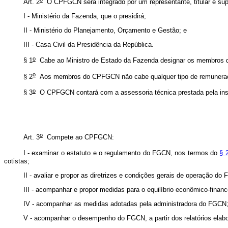
Art. 2
O CPFGCN será integrado por um representante, titular e supl
I - Ministério da Fazenda, que o presidirá;
II - Ministério do Planejamento, Orçamento e Gestão; e
III - Casa Civil da Presidência da República.
o
§ 1
Cabe ao Ministro de Estado da Fazenda designar os membros do 
o
§ 2
Aos membros do CPFGCN não cabe qualquer tipo de remunera
o
§ 3
O CPFGCN contará com a assessoria técnica prestada pela instit
o
Art. 3
Compete ao CPFGCN:
I - examinar o estatuto e o regulamento do FGCN, nos termos do
§ 
cotistas;
II - avaliar e propor as diretrizes e condições gerais de operação do
III - acompanhar e propor medidas para o equilíbrio econômico-financ
IV - acompanhar as medidas adotadas pela administradora do FGCN
V - acompanhar o desempenho do FGCN, a partir dos relatórios elabo