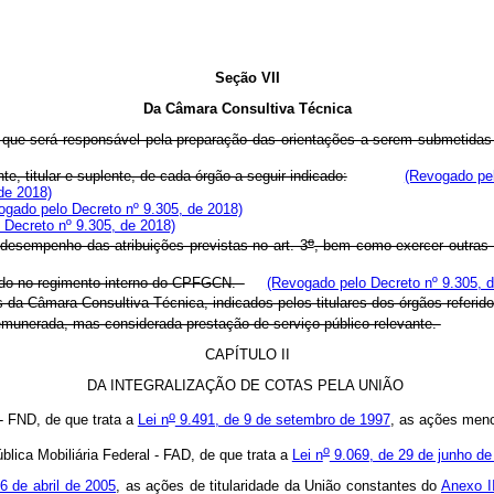
.
Seção VII
Da Câmara Consultiva Técnica
e será responsável pela preparação das orientações a serem submetidas 
, titular e suplente, de cada órgão a seguir indicado:
(Revogado pel
de 2018)
ogado pelo Decreto nº 9.305, de 2018)
 Decreto nº 9.305, de 2018)
o
sempenho das atribuições previstas no art. 3
, bem como exercer outras 
ado no regimento interno do CPFGCN.
(Revogado pelo Decreto nº 9.305, 
a Câmara Consultiva Técnica, indicados pelos titulares dos órgãos referido
unerada, mas considerada prestação de serviço público relevante.
CAPÍTULO II
DA INTEGRALIZAÇÃO DE COTAS PELA UNIÃO
o
- FND, de que trata a
Lei n
9.491, de 9 de setembro de 1997
, as ações men
o
lica Mobiliária Federal - FAD, de que trata a
Lei n
9.069, de 29 de junho de
 6 de abril de 2005
, as ações de titularidade da União constantes do
Anexo I