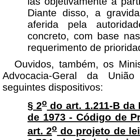
las objetivamente a part
Diante disso, a gravi
aferida pela autorida
concreto, com base na
requerimento de priorid
Ouvidos, também, os Minis
Advocacia-Geral da União
seguintes dispositivos:
o
§ 2
do art. 1.211-B da 
de 1973 - Código de Pr
o
art. 2
do projeto de lei