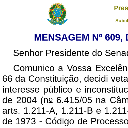
Pres
Subch
MENSAGEM Nº 609, 
Senhor Presidente do Sena
Comunico a Vossa Excelênc
66 da Constituição, decidi vet
interesse público e inconstitu
o
de 2004 (n
6.415/05 na Câma
arts. 1.211-A, 1.211-B e 1.211
de 1973 - Código de Processo C