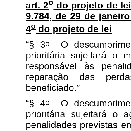
o
art. 2
do projeto de lei
9.784, de 29 de janeiro
o
4
do projeto de lei
o
“§ 3
O descumpriment
prioritária sujeitará o 
responsável às penali
reparação das perd
beneficiado.”
o
“§ 4
O descumpriment
prioritária sujeitará o
penalidades previstas e