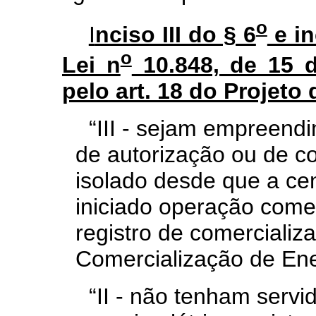
o
I
nciso III do § 6
e in
o
Lei n
10.848, de 15 d
pelo art. 18 do Projeto
“III - sejam empreend
de autorização ou de c
isolado desde que a ce
iniciado operação comerc
registro de comerciali
Comercialização de Ene
“II - não tenham servi