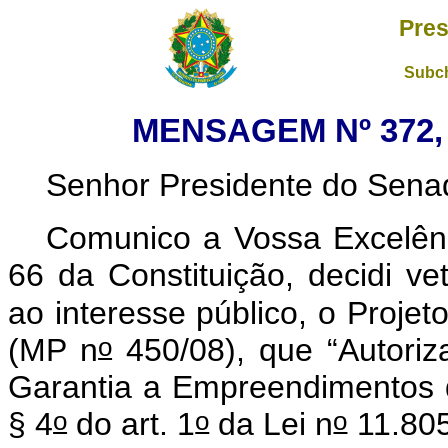
Pres
Subch
MENSAGEM Nº 372, 
Senhor Presidente do Sena
Comunico a Vossa Excelênc
66 da Constituição, decidi ve
ao interesse público, o Proje
o
(MP n
450/08), que “Autoriz
Garantia a Empreendimentos d
o
o
o
§ 4
do art. 1
da Lei n
11.805