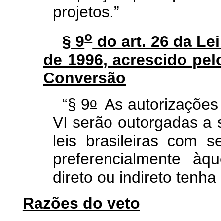
projetos.”
o
§ 9
do art. 26 da Lei
de 1996, acrescido pelo
Conversão
o
“§ 9
As autorizações a
VI serão outorgadas a 
leis brasileiras com 
preferencialmente àqu
direto ou indireto tenha
Razões do veto