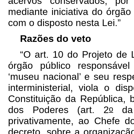
acervos conservados, por m
mediante iniciativa do órgã
com o disposto nesta Lei.”
Razões do veto
“O art. 10 do Projeto de
órgão público responsáve
‘museu nacional’ e seu respe
interministerial, viola o di
Constituição da República,
o
dos Poderes (art. 2
da 
privativamente, ao Chefe d
decreto, sobre a organizaçã