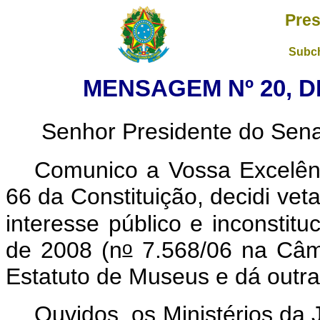
Pres
Subch
MENSAGEM Nº 20, DE
Senhor Presidente do Sen
Comunico a Vossa Excelên
66 da Constituição, decidi vet
interesse público e inconstitu
o
de 2008 (n
7.568/06 na Câma
Estatuto de Museus e dá outra
Ouvidos, os Ministérios da 