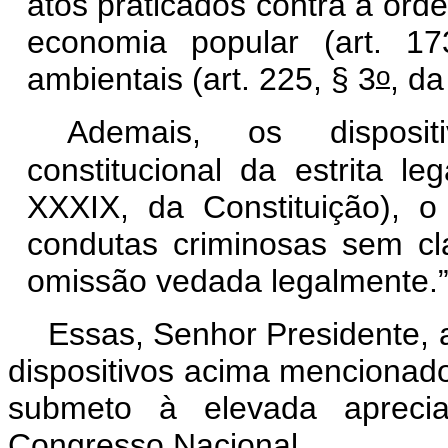
atos praticados contra a ord
economia popular (art. 1
o
ambientais (art. 225, § 3
, d
Ademais, os disposit
constitucional da estrita l
XXXIX, da Constituição), o
condutas criminosas sem cl
omissão vedada legalmente.
Essas, Senhor Presidente, 
dispositivos acima mencionado
submeto à elevada aprec
Congresso Nacional.