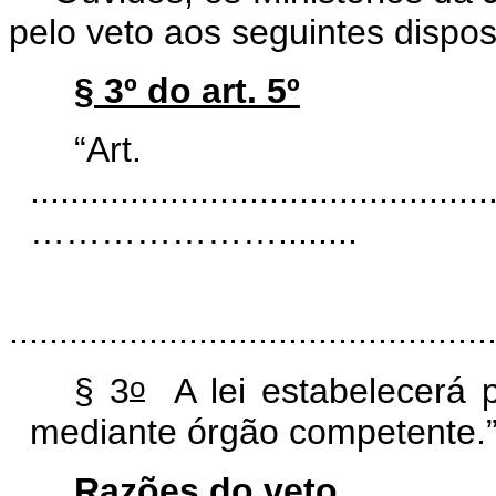
pelo veto aos seguintes dispos
§ 3º do art. 5º
“A
..............................................
…………………........
................................................
o
§ 3
A lei estabelecerá 
mediante órgão competente.
Razões do veto