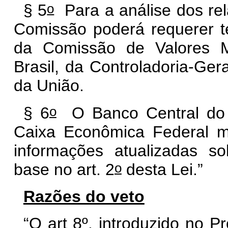
o
§ 5
Para a análise dos rel
Comissão poderá requerer té
da Comissão de Valores Mo
Brasil, da Controladoria-Ger
da União.
o
§ 6
O Banco Central do B
Caixa Econômica Federal ma
informações atualizadas s
o
base no art. 2
desta Lei.”
Razões do veto
“O art 8º, introduzido no 