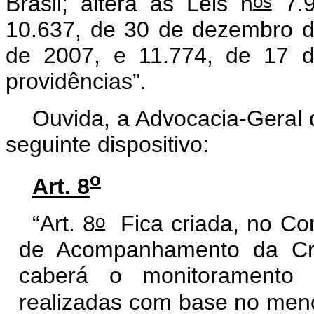
os
Brasil; altera as Leis n
7.9
10.637, de 30 de dezembro d
de 2007, e 11.774, de 17 d
providências”.
Ouvida, a Advocacia-Geral 
seguinte dispositivo:
o
Art. 8
o
“Art. 8
Fica criada, no Co
de Acompanhamento da Cr
caberá o monitoramento 
realizadas com base no menc