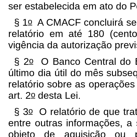
ser estabelecida em ato do P
o
§ 1
A CMACF concluirá seu
relatório em até 180 (cent
vigência da autorização previs
o
§ 2
O Banco Central do B
último dia útil do mês subs
relatório sobre as operações
o
art. 2
desta Lei.
o
§ 3
O relatório de que tra
entre outras informações, a 
objeto de aquisição ou p