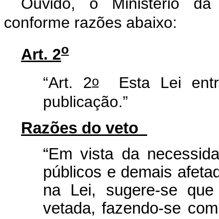
Ouvido, o Ministério da
conforme razões abaixo:
o
Art. 2
o
“Art. 2
Esta Lei entr
publicação.”
Razões do veto
“Em vista da necessid
públicos e demais afeta
na Lei, sugere-se
que a
vetada, fazendo-se com