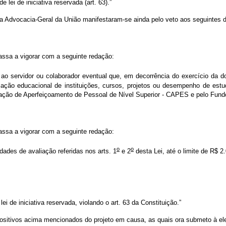
 lei de iniciativa reservada (art. 63).”
a Advocacia-Geral da União manifestaram-se ainda pelo veto aos seguintes d
assa a vigorar com a seguinte redação:
o servidor ou colaborador eventual que, em decorrência do exercício da do
liação educacional de instituições, cursos, projetos ou desempenho de est
nação de Aperfeiçoamento de Pessoal de Nível Superior - CAPES e pelo Fun
assa a vigorar com a seguinte redação:
o
o
ades de avaliação referidas nos arts. 1
e 2
desta Lei, até o limite de R$ 2.
 de iniciativa reservada, violando o art. 63 da Constituição.”
positivos acima mencionados do projeto em causa, as quais ora submeto à 