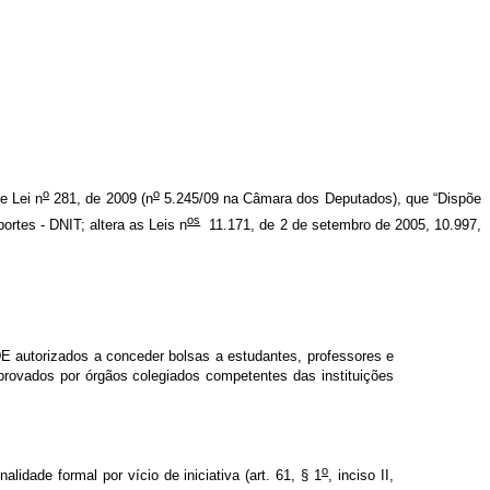
o
o
e Lei n
281, de 2009 (n
5.245/09 na Câmara dos Deputados)
, que “Dispõe
os
rtes - DNIT; altera as Leis n
11.171, de 2 de setembro de 2005, 10.997,
E autorizados a conceder bolsas a estudantes, professores e
aprovados por órgãos colegiados competentes das instituições
o
lidade formal por vício de iniciativa (art. 61, § 1
, inciso II,