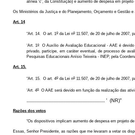
alínea ‘c’, da Constituição) e aumento de despesa em projeto de
Os Ministérios da Justiça e do Planejamento, Orçamento e Gestão e 
Art. 14
o
o
“Art. 14. O art. 1
da Lei n
11.507, de 20 de julho de 2007, p
o
‘Art. 1
O Auxílio de Avaliação Educacional - AAE é devido a
privado, participe, em caráter eventual, de processo de ava
Pesquisas Educacionais Anísio Teixeira - INEP, pela Coorde
Art. 15.
o
o
“Art. 15. O art. 4
da Lei n
11.507, de 20 de julho de 2007, p
o
‘Art. 4
O AAE será devido em função da realização das ativid
................................................................. ’ (NR)”
Razões dos vetos
“Os dispositivos implicam aumento de despesa em projeto de lei
Essas, Senhor Presidente, as razões que me levaram a vetar os dis