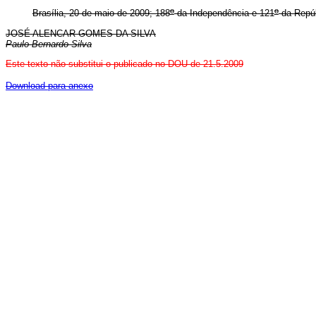
o
o
Brasília, 20 de maio de 2009; 188
da Independência e 121
da Repúb
JOSÉ ALENCAR GOMES DA SILVA
Paulo Bernardo Silva
E
ste texto não substitui o publicado no DOU de 21.5.2009
Download para anexo