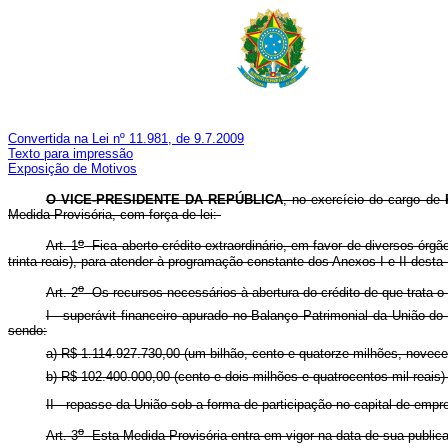
Convertida na Lei nº 1
1.981, de 9.7.2009
Texto para impressão
Exposição de Motivos
O
VICE-PRESIDENTE DA REPÚBLICA
, no exercício do cargo de
Medida Provisória, com força de lei:
o
Art. 1
Fica aberto crédito extraordinário, em favor de diversos órgã
trinta reais), para atender à programação constante dos Anexos I e II desta
o
Art. 2
Os recursos necessários à abertura do crédito de que trata o 
I - superávit financeiro apurado no Balanço Patrimonial da União do
sendo:
a) R$ 1.114.927.730,00 (um bilhão, cento e quatorze milhões, novecent
b) R$ 102.400.000,00 (cento e dois milhões e quatrocentos mil reais)
II - repasse da União sob a forma de participação no capital de empre
o
Art. 3
Esta Medida Provisória entra em vigor na data de sua public