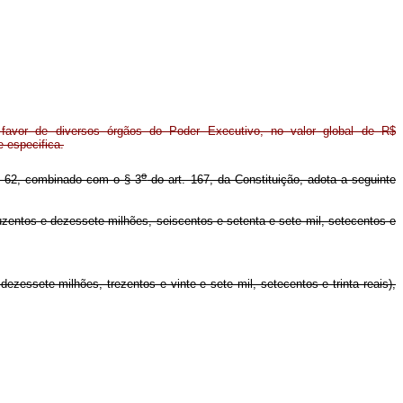
m favor de diversos órgãos do Poder Executivo, no valor global de R$
e especifica.
o
t. 62, combinado com o § 3
do art. 167, da Constituição, adota a seguinte
uzentos e dezessete milhões, seiscentos e setenta e sete mil, setecentos e
ezessete milhões, trezentos e vinte e sete mil, setecentos e trinta reais),