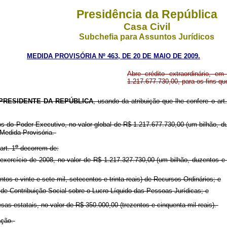
Presidência da República
Casa Civil
Subchefia para Assuntos Jurídicos
MEDIDA PROVISÓRIA Nº 463, DE 20 DE MAIO DE 2009.
Abre crédito extraordinário, e
1.217.677.730
,00
, para os fins qu
PRESIDENTE DA REPÚBLICA
, usando da atribuição que lhe confere o ar
os do Poder Executivo, no valor global de R$ 1.217.677.730,00 (um bilhão, d
 Medida Provisória.
o
art. 1
decorrem de:
 exercício de 2008, no valor de R$ 1.217.327.730,00 (um bilhão, duzentos e d
os e vinte e sete mil, setecentos e trinta reais) de Recursos Ordinários; e
 de Contribuição Social sobre o Lucro Líquido das Pessoas Jurídicas; e
sas estatais, no valor de R$ 350.000,00 (trezentos e cinquenta mil reais).
ação.