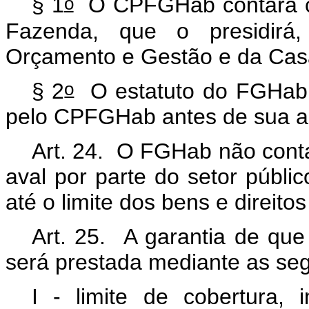
o
§ 1
O CPFGHab contará co
Fazenda, que o presidirá,
Orçamento e Gestão e da Casa 
o
§ 2
O estatuto do FGHab 
pelo CPFGHab antes de sua ap
Art. 24. O FGHab não conta
aval por parte do setor públi
até o limite dos bens e direito
Art. 25. A garantia de que 
será prestada mediante as seg
I - limite de cobertura,