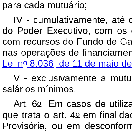
para cada mutuário;
IV - cumulativamente, até 
do Poder Executivo, com os 
com recursos do Fundo de Ga
nas operações de financiamen
o
Lei n
8.036, de 11 de maio d
V - exclusivamente a mutuá
salários mínimos.
o
Art. 6
Em casos de utiliz
o
que trata o art. 4
em finalida
Provisória, ou em desconform