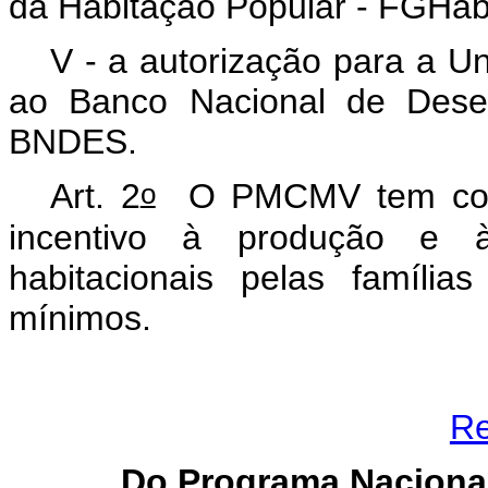
da Habitação Popular - FGHab
V - a autorização para a 
ao Banco Nacional de Desen
BNDES.
o
Art. 2
O PMCMV tem como 
incentivo à produção e 
habitacionais pelas famíli
mínimos.
Re
Do
Programa Naciona