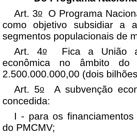
o
Art. 3
O Programa Naciona
como objetivo subsidiar a 
segmentos populacionais de m
o
Art. 4
Fica a União au
econômica no âmbito d
2.500.000.000,00 (dois bilhões
o
Art. 5
A subvenção econô
concedida:
I - para os financiamentos
do PMCMV;