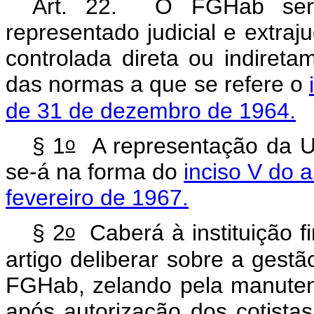
Art. 22. O FGHab será 
representado judicial e extraju
controlada direta ou indiret
das normas a que se refere o
de 31 de dezembro de 1964.
o
§ 1
A representação da Un
se-á na forma do
inciso V do a
fevereiro de 1967.
o
§ 2
Caberá à instituição f
artigo deliberar sobre a gestã
FGHab, zelando pela manutenç
após autorização dos cotistas