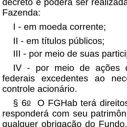
decreto e poderá ser realizada
Fazenda:
I - em moeda corrente;
II - em títulos públicos;
III - por meio de suas partic
IV - por meio de ações 
federais excedentes ao ne
controle acionário.
o
§ 6
O FGHab terá direitos 
responderá com seu patrimôni
qualquer obrigação do Fundo, 