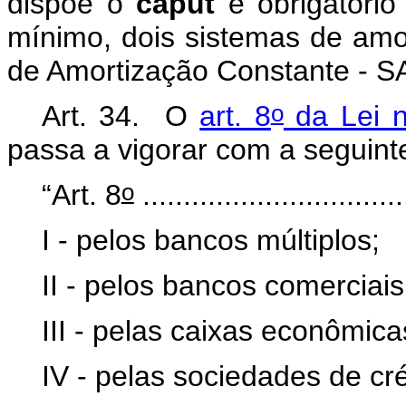
dispõe o
caput
é obrigatório
mínimo, dois sistemas de amo
de Amortização Constante - S
o
Art. 34. O
art. 8
da Lei 
passa a vigorar com a seguint
o
“Art. 8
................................
I - pelos bancos múltiplos;
II - pelos bancos comerciais
III - pelas caixas econômica
IV - pelas sociedades de créd