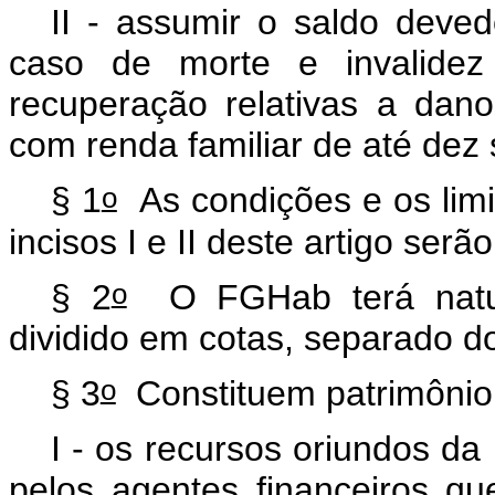
II - assumir o saldo deved
caso de morte e invalide
recuperação relativas a dano
com renda familiar de até dez 
o
§ 1
As condições e os limi
incisos I e II deste artigo ser
o
§ 2
O FGHab terá nature
dividido em cotas, separado do
o
§ 3
Constituem patrimôni
I - os recursos oriundos da
pelos agentes financeiros qu