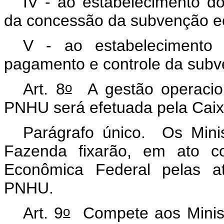
IV - ao estabelecimento dos
da concessão da subvenção e
V - ao estabelecimento 
pagamento e controle da sub
o
Art. 8
A gestão operacion
PNHU será efetuada pela Caix
Parágrafo único. Os Mini
Fazenda fixarão, em ato c
Econômica Federal pelas at
PNHU.
o
Art. 9
Compete aos Minist