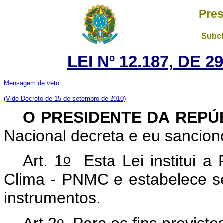
Pres
Subch
LEI Nº 12.187, DE 
Mensagem de veto.
(Vide Decreto de 15 de setembro de 2010)
O PRESIDENTE DA REPÚ
Nacional decreta e eu sanciono
o
Art. 1
Esta Lei institui a
Clima - PNMC e estabelece seus
instrumentos.
o
Art 2
Para os fins previstos