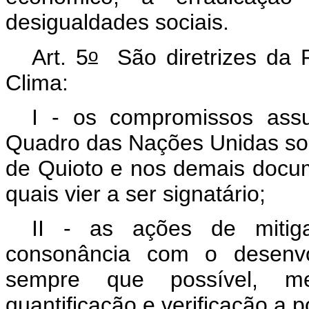
desigualdades sociais.
o
Art. 5
São diretrizes da P
Clima:
I - os compromissos ass
Quadro das Nações Unidas so
de Quioto e nos demais docu
quais vier a ser signatário;
II - as ações de miti
consonância com o desenvol
sempre que possível, m
quantificação e verificação
a p