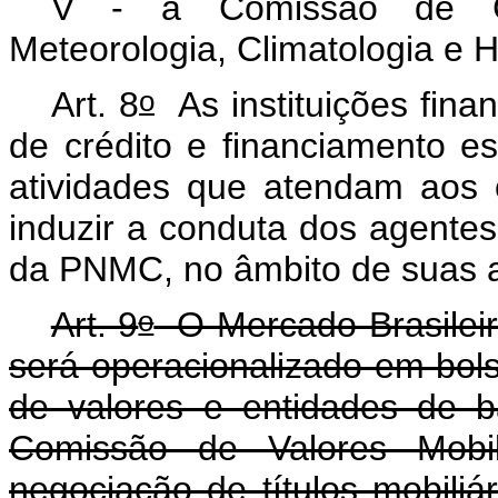
V - a Comissão de Co
Meteorologia, Climatologia e H
o
Art. 8
As instituições financ
de crédito e financiamento e
atividades que atendam aos o
induzir a conduta dos agente
da PNMC, no âmbito de suas a
o
Art. 9
O Mercado Brasilei
será operacionalizado em bols
de valores e entidades de b
Comissão de Valores Mobi
negociação de títulos mobiliá