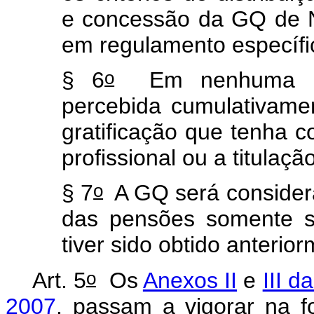
e concessão da GQ de Ní
em regulamento específi
o
§ 6
Em nenhuma hip
percebida cumulativame
gratificação que tenha 
profissional ou a titulação
o
§ 7
A GQ será considera
das pensões somente se 
tiver sido obtido anterio
o
Art. 5
Os
Anexos II
e
III d
2007
, passam a vigorar na 