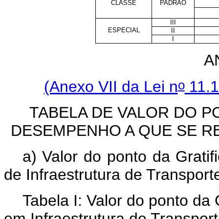
CLASSE
PADRÃO
III
ESPECIAL
II
I
A
o
(Anexo VII da Lei n
11.1
TABELA DE VALOR DO P
DESEMPENHO A QUE SE REF
a) Valor do ponto da Grati
de Infraestrutura de Transpor
Tabela I: Valor do ponto da
em Infraestrutura de Transport