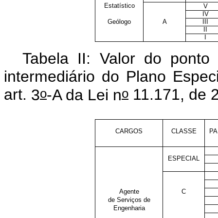
Estatístico
V
IV
Geólogo
A
III
II
I
Tabela II: Valor do pont
intermediário do Plano Espec
o
o
art.
3
-A da Lei n
11.171, de 
CARGOS
CLASSE
PA
ESPECIAL
Agente
C
de Serviços de
Engenharia