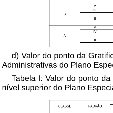
I
V
IV
B
III
II
I
V
IV
A
III
II
I
d) Valor do ponto da Grati
Administrativas do Plano Esp
Tabela I: Valor do ponto 
nível superior do Plano Espec
CLASSE
PADRÃO