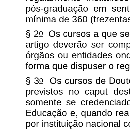
pós-graduação em sent
mínima de 360 (trezentas
o
§ 2
Os cursos a que se r
artigo deverão ser comp
órgãos ou entidades onde
forma que dispuser o reg
o
§ 3
Os cursos de Douto
previstos no
caput
dest
somente se credenciad
Educação e, quando reali
por instituição nacional 