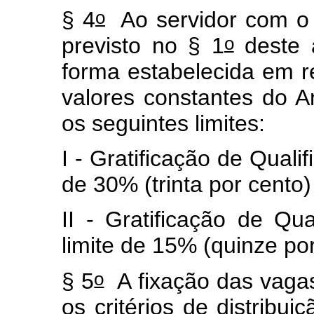
o
§ 4
Ao servidor com o n
o
previsto no § 1
deste 
forma estabelecida em 
valores constantes do A
os seguintes limites:
I - Gratificação de Qualif
de 30% (trinta por cento
II - Gratificação de Qua
limite de 15% (quinze po
o
§ 5
A fixação das vaga
os critérios de distribui