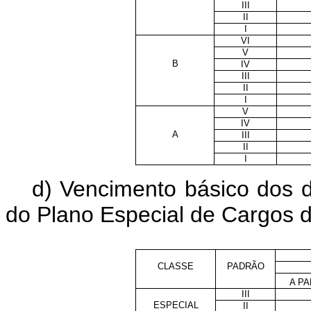
III
II
I
VI
V
B
IV
III
II
I
V
IV
A
III
II
I
d) Vencimento básico dos d
do Plano Especial de Cargos 
CLASSE
PADRÃO
A PA
III
ESPECIAL
II