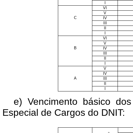
I
VI
V
C
IV
III
II
I
VI
V
B
IV
III
II
I
V
IV
A
III
II
I
e) Vencimento básico dos 
Especial de Cargos do DNIT: