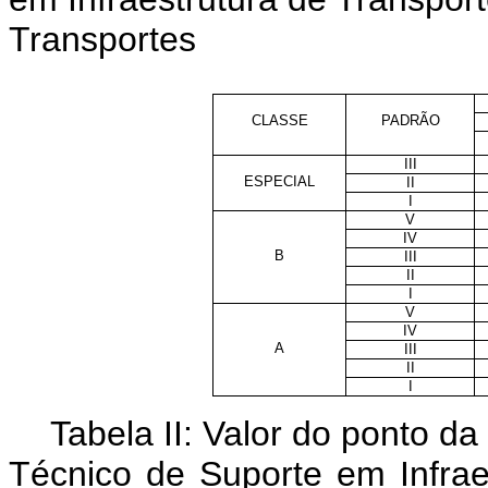
Transportes
CLASSE
PADRÃO
III
ESPECIAL
II
I
V
IV
B
III
II
I
V
IV
A
III
II
I
Tabela II: Valor do ponto 
Técnico de Suporte em Infrae