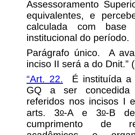
Assessoramento Superio
equivalentes, e percebe
calculada com base 
institucional do período.
Parágrafo único. A avali
inciso II será a do Dnit.”
“Art. 22.
É instituída a 
GQ a ser concedida 
referidos nos incisos I 
o
o
arts. 3
-A e 3
-B de
cumprimento de requi
acadêmicos e organi