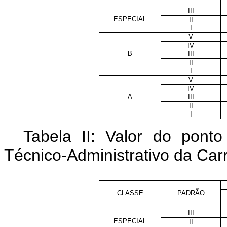
III
ESPECIAL
II
I
V
IV
B
III
II
I
V
IV
A
III
II
I
Tabela II: Valor do pon
Técnico-Administrativo da Carr
CLASSE
PADRÃO
III
ESPECIAL
II