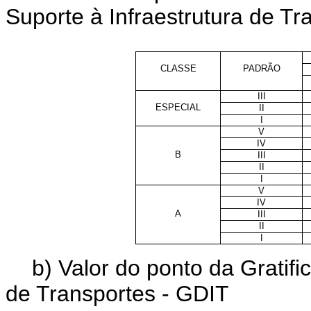
Suporte à Infraestrutura de Tr
CLASSE
PADRÃO
III
ESPECIAL
II
I
V
IV
B
III
II
I
V
IV
A
III
II
I
b) Valor do ponto da Grati
de Transportes - GDIT