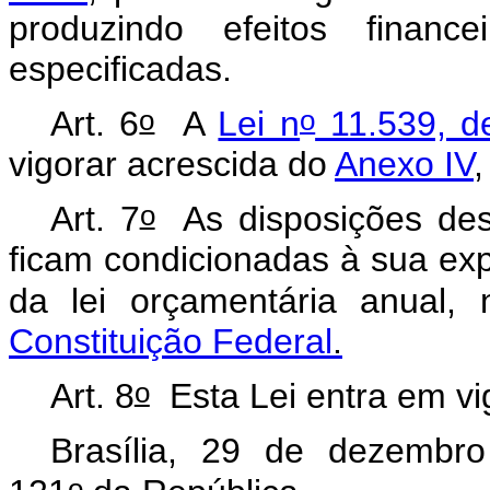
produzindo efeitos financ
especificadas.
o
o
Art. 6
A
Lei n
11.539, d
vigorar acrescida do
Anexo IV
o
Art. 7
As disposições dest
ficam condicionadas à sua ex
da lei orçamentária anual
Constituição Federal
.
o
Art. 8
Esta Lei entra em vi
Brasília, 29 de dezembro
o