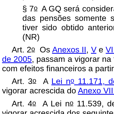
o
§ 7
A GQ será considera
das pensões somente se 
tiver sido obtido anteri
(NR)
o
Art. 2
Os
Anexos II
,
V
e
VI
de 2005
, passam a vigorar na
com efeitos financeiros a parti
o
o
Art. 3
A
Lei n
11.171, d
vigorar acrescida do
Anexo VII
o
o
Art. 4
A Lei n
11.539, d
vigorar acrescida dos seguintes