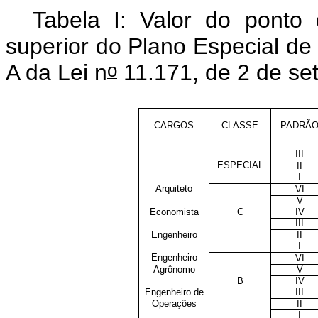
Tabela I: Valor do pont
superior do Plano Especial de
o
A da Lei n
11.171, de 2 de se
CARGOS
CLASSE
PADRÃ
III
ESPECIAL
II
I
Arquiteto
VI
V
Economista
C
IV
III
Engenheiro
II
I
Engenheiro
VI
Agrônomo
V
B
IV
Engenheiro de
III
Operações
II
I