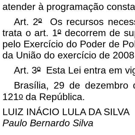
atender à programação consta
Art. 2
º
Os recursos necessá
trata o art. 1
º
decorrem de sup
pelo Exercício do Poder de Po
da União do exercício de 2008
Art. 3
º
Esta Lei entra em vig
Brasília, 29 de dezembro
o
121
da República.
LUIZ INÁCIO LULA DA SILVA
Paulo Bernardo Silva