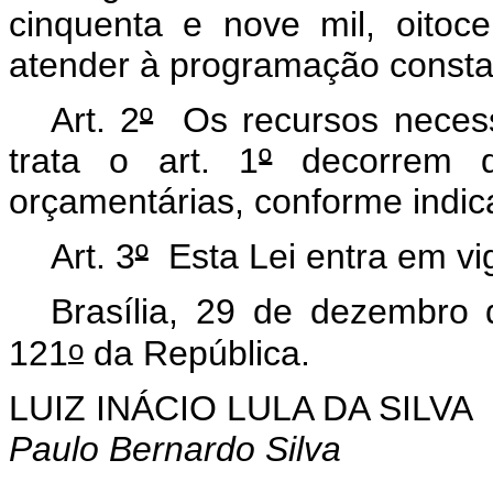
cinquenta e nove mil, oitoce
atender à programação constan
Art. 2
º
Os recursos necessá
trata o art. 1
º
decorrem de
orçamentárias, conforme indica
Art. 3
º
Esta Lei entra em vig
Brasília, 29 de dezembro
o
121
da República.
LUIZ INÁCIO LULA DA SILVA
Paulo Bernardo Silva