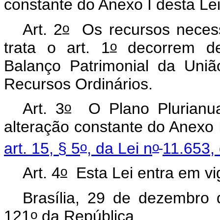
constante do Anexo I desta Lei
o
Art. 2
Os recursos necessá
o
trata o art. 1
decorrem de 
Balanço Patrimonial da Uniã
Recursos Ordinários.
o
Art. 3
O Plano Plurianua
alteração constante do Anexo 
o
o
art. 15, § 5
, da Lei n
11.653, 
o
Art. 4
Esta Lei entra em vi
Brasília, 29 de dezembro
o
121
da República.