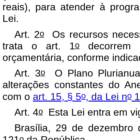
reais), para atender à prog
Lei.
o
Art. 2
Os recursos necessá
o
trata o art. 1
decorrem d
orçamentária, conforme indicad
o
Art. 3
O Plano Plurianual
alterações constantes do An
o
o
com o
art. 15, § 5
, da Lei n
1
o
Art. 4
Esta Lei entra em vi
Brasília, 29 de dezembro
o
121
da República.