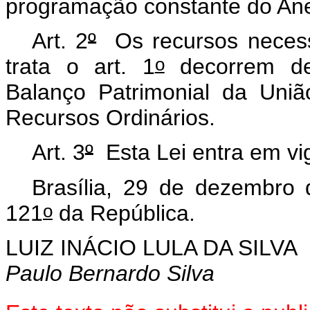
programação constante do Ane
Art. 2
º
Os recursos necessá
o
trata o art. 1
decorrem de 
Balanço Patrimonial da Uniã
Recursos Ordinários.
Art. 3
º
Esta Lei entra em vig
Brasília, 29 de dezembro
o
121
da República.
LUIZ INÁCIO LULA DA SILVA
Paulo Bernardo Silva