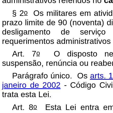
administrativos referidos no
ca
o
§ 2
Os militares em ativid
prazo limite de 90 (noventa) d
desligamento de serviço
requerimentos administrativos
o
Art. 7
O disposto nesta
suspensão, renúncia ou reaber
Parágrafo único. Os
arts. 
janeiro de 2002
- Código Civi
trata esta Lei.
o
Art. 8
Esta Lei entra em 