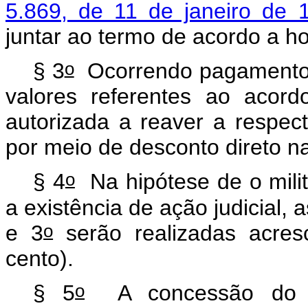
5.869, de 11 de janeiro de 
juntar ao termo de acordo a h
o
§ 3
Ocorrendo pagamento 
valores referentes ao acord
autorizada a reaver a respect
por meio de desconto direto 
o
§ 4
Na hipótese de o milit
a existência de ação judicial, 
o
e 3
serão realizadas acres
cento).
o
§ 5
A concessão do ben