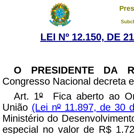
Pres
Subch
LEI Nº 12.150, DE 
O PRESIDENTE DA 
Congresso Nacional decreta e 
Art. 1
º
Fica aberto ao Or
União
(Lei n
º
11.897, de 30 
Ministério do Desenvolviment
especial no valor de R$ 1.7