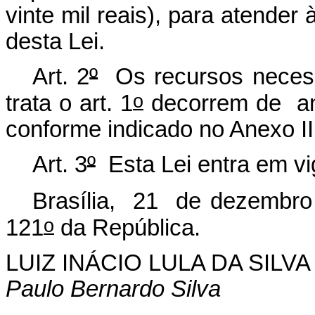
vinte mil reais), para atende
desta Lei.
Art. 2
º
Os recursos necessá
o
trata o art. 1
decorrem de an
conforme indicado no Anexo II
Art. 3
º
Esta Lei entra em vi
Brasília, 21 de dezembro
o
121
da República.
LUIZ INÁCIO LULA DA SILVA
Paulo Bernardo Silva