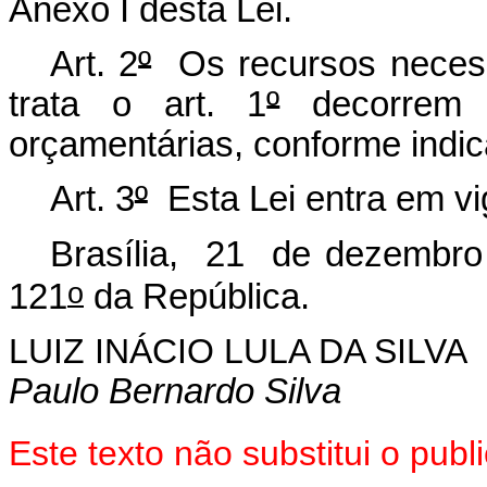
Anexo I desta Lei.
Art. 2
º
Os recursos necessá
trata o art. 1
º
decorrem d
orçamentárias, conforme indic
Art. 3
º
Esta Lei entra em vi
Brasília, 21 de dezembro
o
121
da República.
LUIZ INÁCIO LULA DA SILVA
Paulo Bernardo Silva
Este texto não substitui o pu