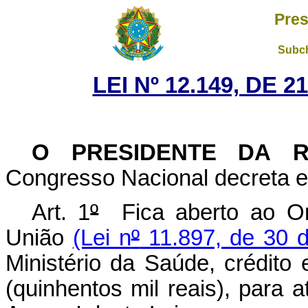
Pres
Subch
LEI Nº 12.149, DE 
O PRESIDENTE DA 
Congresso Nacional decreta e 
Art. 1
º
Fica aberto ao Or
União
(Lei n
º
11.897, de 30 
Ministério da Saúde, crédito
(quinhentos mil reais), para