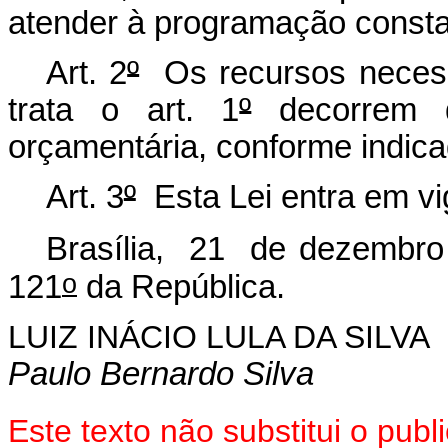
atender à programação constan
Art. 2
º
Os recursos necessá
trata o art. 1
º
decorrem d
orçamentária, conforme indica
Art. 3
º
Esta Lei entra em vi
Brasília, 21 de dezembro
o
121
da República.
LUIZ INÁCIO LULA DA SILVA
Paulo Bernardo Silva
Este texto não substitui o pu