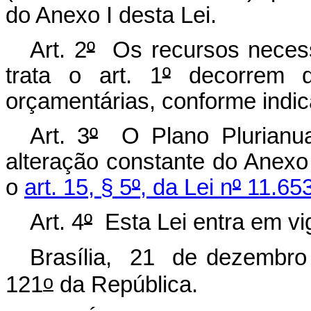
do Anexo I desta Lei.
Art. 2
º
Os recursos necessá
trata o art. 1
º
decorrem de
orçamentárias, conforme indic
Art. 3
º
O Plano Plurianual
alteração constante do Anexo
o
art. 15, § 5
º
, da Lei n
º
11.653
Art. 4
º
Esta Lei entra em vi
Brasília, 21 de dezembro
o
121
da República.