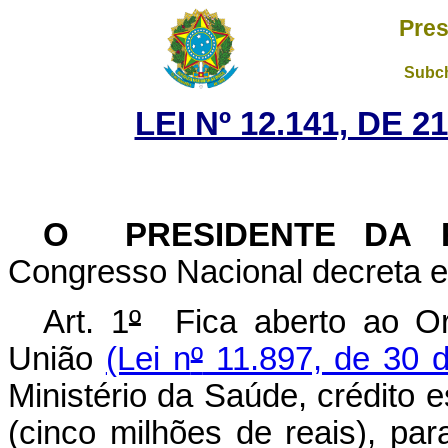
Pres
Subch
LEI Nº 12.141, DE 
O PRESIDENTE DA 
Congresso Nacional decreta e 
Art. 1
º
Fica aberto ao Or
União
(Lei n
º
11.897, de 30 
Ministério da Saúde, crédito 
(cinco milhões de reais), pa