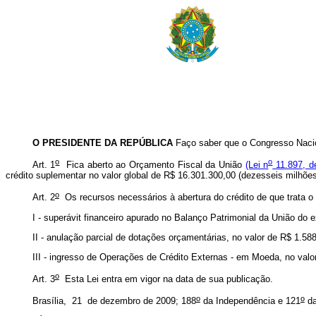
O PRESIDENTE DA REPÚBLICA
Faço saber que o Congresso Nacio
o
o
Art. 1
Fica aberto ao Orçamento Fiscal da União
(Lei n
11.897, d
crédito suplementar no valor global de R$ 16.301.300,00 (dezesseis milhões
o
Art. 2
Os recursos necessários à abertura do crédito de que trata o 
I - superávit financeiro apurado no Balanço Patrimonial da União do e
II - anulação parcial de dotações orçamentárias, no valor de R$ 1.588
III - ingresso de Operações de Crédito Externas - em Moeda, no valor
o
Art. 3
Esta Lei entra em vigor na data de sua publicação.
o
o
Brasília, 21 de dezembro de 2009; 188
da Independência e 121
da