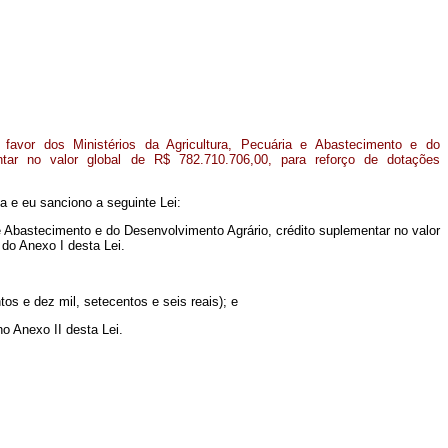
avor dos Ministérios da Agricultura, Pecuária e Abastecimento e do
ntar no valor global de R$ 782.710.706,00, para reforço de dotações
 e eu sanciono a seguinte Lei:
 e Abastecimento e do Desenvolvimento Agrário, crédito suplementar no valor
 do Anexo I desta Lei.
os e dez mil, setecentos e seis reais); e
no Anexo II desta Lei.