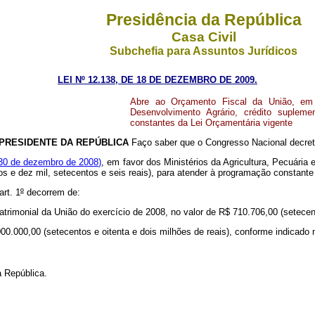
Presidência da República
Casa Civil
Subchefia para Assuntos Jurídicos
LEI Nº 12.138, DE 18 DE DEZEMBRO DE 2009.
Abre ao Orçamento Fiscal da União, em f
Desenvolvimento Agrário, crédito supleme
constantes da Lei Orçamentária vigente
PRESIDENTE DA REPÚBLICA
Faço saber que o Congresso Nacional decreta
30 de dezembro de 2008)
, em favor dos Ministérios da Agricultura, Pecuária
os e dez mil, setecentos e seis reais), para atender à programação constante
rt. 1
º
decorrem de:
atrimonial da União do exercício de 2008, no valor de R$ 710.706,00 (setecent
00.000,00 (setecentos e oitenta e dois milhões de reais), conforme indicado 
 República.