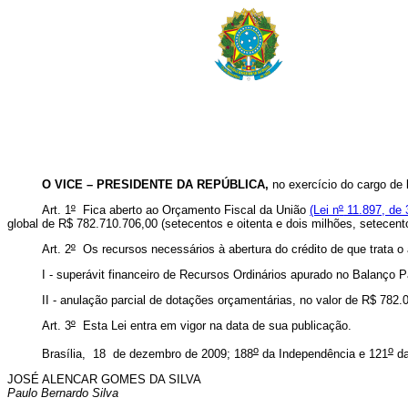
O VICE – PRESIDENTE DA REPÚBLICA,
no exercício do cargo de
Art. 1
º
Fica aberto ao Orçamento Fiscal da União
(Lei n
º
11.897, de 
global de R$ 782.710.706,00 (setecentos e oitenta e dois milhões, setecent
Art. 2
º
Os recursos necessários à abertura do crédito de que trata o a
I - superávit financeiro de Recursos Ordinários apurado no Balanço P
II - anulação parcial de dotações orçamentárias, no valor de R$ 782.0
Art. 3
º
Esta Lei entra em vigor na data de sua publicação.
o
o
Brasília, 18 de dezembro de 2009; 188
da Independência e 121
da
JOSÉ ALENCAR GOMES DA SILVA
Paulo Bernardo Silva