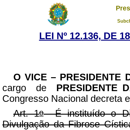
Pres
Subch
LEI Nº 12.136, DE 
O VICE – PRESIDENTE 
cargo de
PRESIDENTE 
Congresso Nacional decreta e 
o
Art. 1
É instituído o Di
Divulgação da Fibrose Cístic