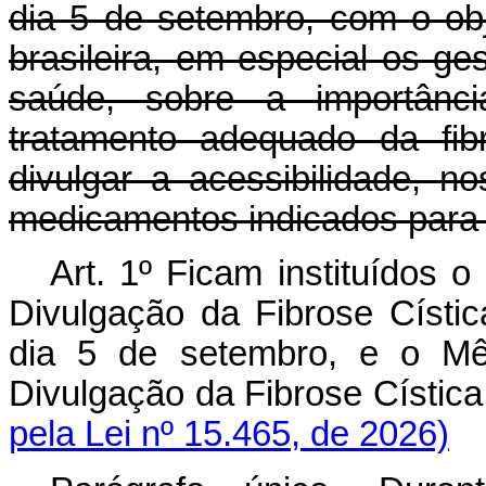
dia 5 de setembro, com o obj
brasileira, em especial os ge
saúde, sobre a importânc
tratamento adequado da fib
divulgar a acessibilidade, n
medicamentos indicados para 
Art. 1º Ficam instituídos 
Divulgação da Fibrose Cístic
dia 5 de setembro, e o Mê
Divulgação da Fibrose Císti
pela Lei nº 15.465, de 2026)