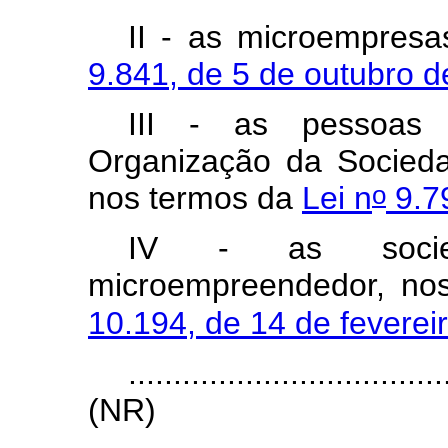
II - as microempresa
9.841, de 5 de outubro 
III - as pessoas j
Organização da Sociedad
o
nos termos da
Lei n
9.7
IV - as socie
microempreendedor, n
10.194, de 14 de feverei
...................................
(NR)