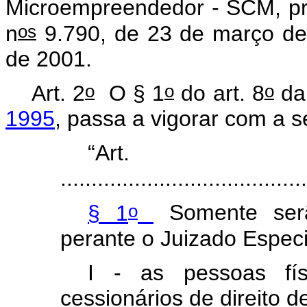
Microempreendedor - SCM, pre
os
n
9.790, de 23 de março de 
de 2001.
o
o
o
Art. 2
O § 1
do art. 8
d
1995
, passa a vigorar com a s
“Ar
.......................................
o
§ 1
Somente serã
perante o Juizado Especi
I - as pessoas fís
cessionários de direito d