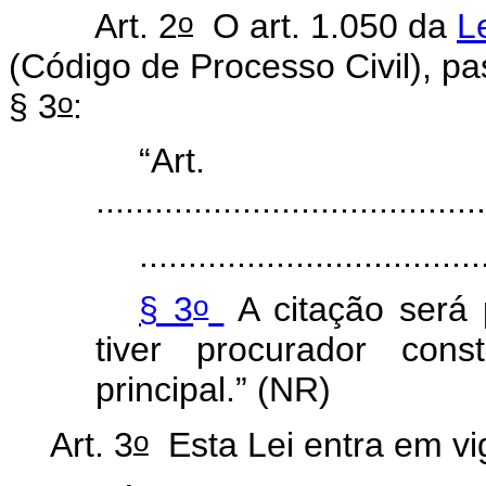
o
Art. 2
O art. 1.050 da
L
(Código de Processo Civil), pa
o
§ 3
:
“Art.
........................................
...................................
o
§ 3
A citação será
tiver procurador con
principal.” (NR)
o
Art. 3
Esta Lei entra em vi