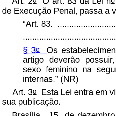
Art. 2
O art. 83 da Lei n
de Execução Penal, passa a vi
“Art. 83. ...........................
.......................................
o
§ 3
Os estabelecimen
artigo deverão possuir
sexo feminino na segu
internas.” (NR)
o
Art. 3
Esta Lei entra em vi
sua publicação.
Brasília, 15 de dezembro