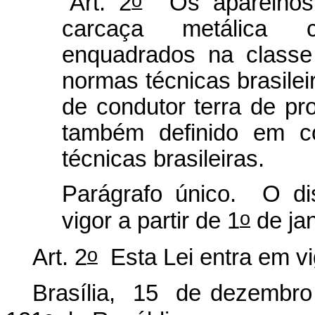
“Art. 2
Os aparelhos e
carcaça metálica c
enquadrados na classe
normas técnicas brasilei
de condutor terra de pr
também definido em c
técnicas brasileiras.
Parágrafo único. O di
o
vigor a partir de 1
de ja
o
Art. 2
Esta Lei entra em vi
Brasília, 15 de dezembro