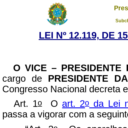
Pres
Subch
LEI Nº 12.119, DE 
O VICE – PRESIDENTE
cargo de
PRESIDENTE D
Congresso Nacional decreta e
o
o
Art. 1
O
art. 2
da Lei 
passa a vigorar com a seguin
o