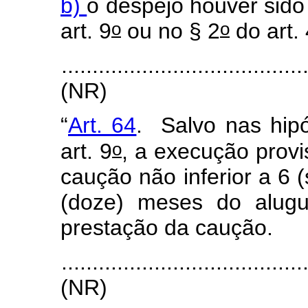
b)
o despejo houver sid
o
o
art. 9
ou no § 2
do art. 
.......................................
(NR)
“
Art. 64
. Salvo nas hip
o
art. 9
, a execução prov
caução não inferior a 6 
(doze) meses do alugu
prestação da caução.
.......................................
(NR)