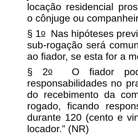
locação residencial pr
o cônjuge ou companheir
o
§ 1
Nas hipóteses previst
sub-rogação será comuni
ao fiador, se esta for a m
o
§ 2
O fiador pode
responsabilidades no pra
do recebimento da com
rogado, ficando respon
durante 120 (cento e vin
locador.” (NR)