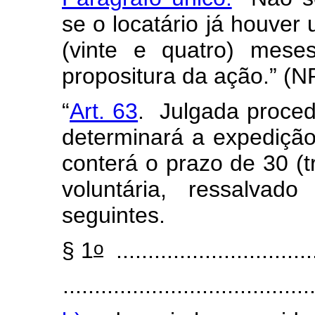
se o locatário já houver 
(vinte e quatro) mese
propositura da ação.” (N
“
Art. 63
. Julgada proced
determinará a expediçã
conterá o prazo de 30 (t
voluntária, ressalvad
seguintes.
o
§ 1
................................
.......................................