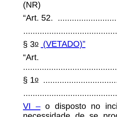
(NR)
“Art. 52. ...........................
.......................................
o
§ 3
(VETADO)”
“Art
........................................
o
§ 1
................................
.......................................
VI –
o disposto no inci
necessidade de se pro