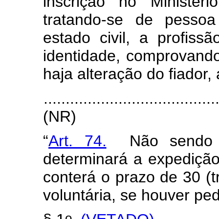
inscrição no Ministér
tratando-se de pessoa
estado civil, a profis
identidade, comprovand
haja alteração do fiador,
.......................................
(NR)
“
Art. 74.
Não sendo re
determinará a expediçã
conterá o prazo de 30 (t
voluntária, se houver pe
o