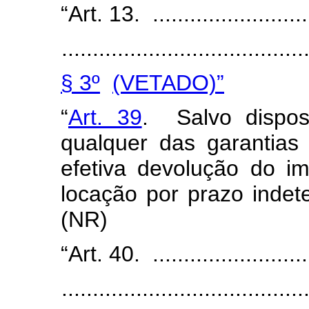
“Art. 13. ...........................
.......................................
§ 3º
(VETADO)”
“
Art. 39
. Salvo disposi
qualquer das garantias
efetiva devolução do i
locação por prazo indete
(NR)
“Art. 40. ...........................
.......................................