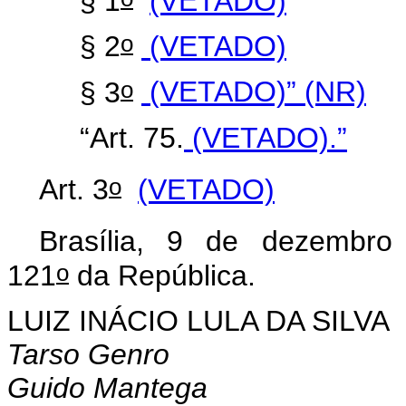
§ 1
(VETADO)
o
§ 2
(VETADO)
o
§ 3
(VETADO)” (NR)
“Art. 75.
(VETADO).”
o
Art. 3
(VETADO)
Brasília, 9 de dezembro
o
121
da República.
LUIZ INÁCIO LULA DA SILVA
Tarso Genro
Guido Mantega