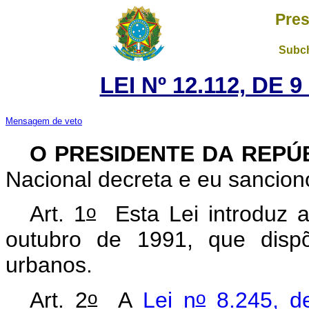
Pres
Subch
LEI Nº 12.112, DE
Mensagem de veto
O PRESIDENTE DA REPÚ
Nacional decreta e eu sanciono
o
Art. 1
Esta Lei introduz a
outubro de 1991, que disp
urbanos.
o
o
Art. 2
A
Lei n
8.245, d