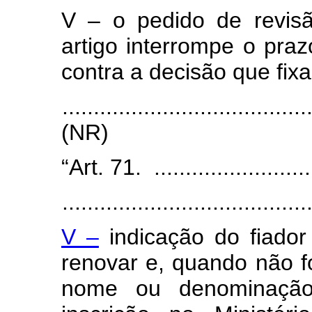
V – o pedido de revisão
artigo interrompe o praz
contra a decisão que fixa
.......................................
(NR)
“Art. 71. ...........................
.......................................
V –
indicação do fiador
renovar e, quando não 
nome ou denominação