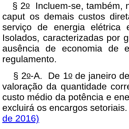
o
§ 2
Incluem-se, também, no
caput
os demais custos diret
serviço de energia elétric
Isolados, caracterizadas por
ausência de economia de es
regulamento.
o
o
§ 2
-A. De 1
de janeiro d
valoração da quantidade corr
custo médio da potência e en
excluirá os encargos set
de 2016)