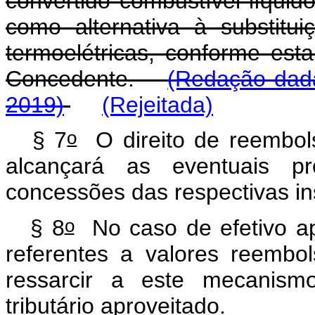
convertido combustível líquido
como alternativa à substitu
termoelétricas, conforme es
Concedente.
(Redação dada
2019)
(Rejeitada)
o
§ 7
O direito de reembols
alcançará as eventuais pr
concessões das respectivas in
o
§ 8
No caso de efetivo apr
referentes a valores reemb
ressarcir a este mecanismo
tributário aproveitado.