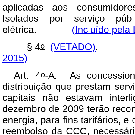
aplicadas aos consumidore
Isolados por serviço públ
elétrica.
(Incluído pela
o
§ 4
(VETADO)
2015)
o
Art. 4
-A. As concessioná
distribuição que prestam ser
capitais não estavam inte
dezembro de 2009 terão reco
energia, para fins tarifários, e
reembolso da CCC, necessário