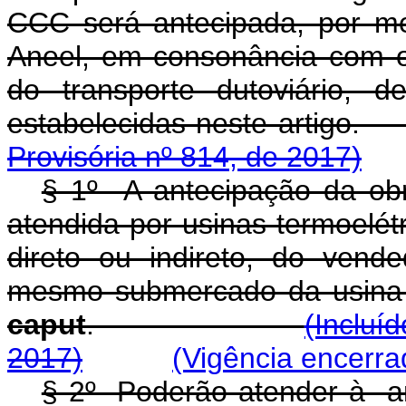
CCC será antecipada, por m
Aneel, em consonância com o 
do transporte dutoviário, 
estabelecidas nest
Provisória nº 814, de 2017)
§ 1º A antecipação da obr
atendida por usinas termoelét
direto ou indireto, do vend
mesmo submercado da usina c
caput
.
(Incluí
2017)
(Vigência encerra
§ 2º Poderão atender à an