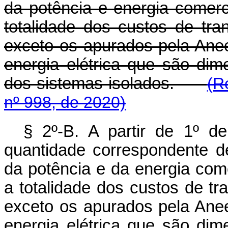
da potência e energia comerc
totalidade dos custos de tra
exceto os apurados pela Anee
energia elétrica que são di
dos sistemas isolados.
(R
nº 998, de 2020)
§ 2º-B. A partir de 1º d
quantidade correspondente de
da potência e da energia com
a totalidade dos custos de tr
exceto os apurados pela Anee
energia elétrica que são di