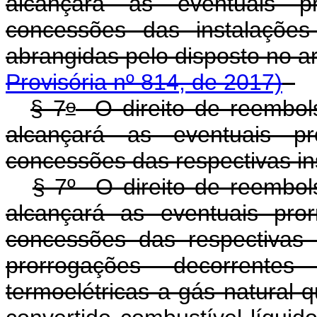
alcançará as eventuais p
concessões das instalações
abrangidas pelo disposto no a
Provisória nº 814, de 2017)
o
§ 7
O direito de reembols
alcançará as eventuais pr
concessões das respectivas in
§ 7º O direito de reembols
alcançará as eventuais pro
concessões das respectivas 
prorrogações decorrente
termoelétricas a gás natural