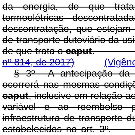
da energia, de que tra
termoelétricas descontrat
descontratação, que estejam
de transporte dutoviário da us
de que trata o
caput
nº 814, de 2017)
(Vigên
§ 3º A antecipação da o
ocorrerá nas mesmas condiçõe
caput
, inclusive em relação ao
variável e ao reembolso
infraestrutura de transporte d
estabelecidos no 