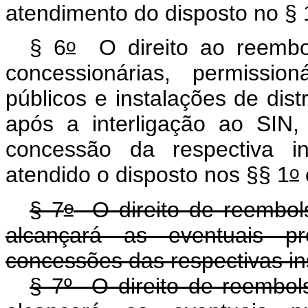
atendimento do disposto no § 
o
§ 6
O direito ao reembol
concessionárias, permissio
públicos e instalações de distr
após a interligação ao SIN,
concessão da respectiva i
o
atendido o disposto nos §§ 1
o
§ 7
O direito de reembols
alcançará as eventuais pr
concessões das respectivas in
§ 7º O direito de reembols