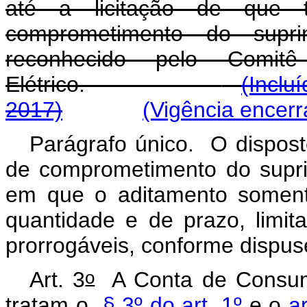
até a licitação de que 
comprometimento do supri
reconhecido pelo Comit
Elétrico.
(Inclu
2017)
(Vigência encerr
Parágrafo único. O dispos
de comprometimento do suprim
em que o aditamento soment
quantidade e de prazo, limit
prorrogáveis, conforme dispus
o
Art. 3
A Conta de Consum
tratam o
§ 3º do art. 1º
e o
a