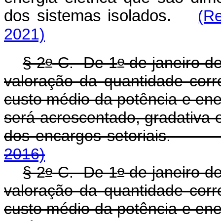
dos sistemas isolados.
(R
2021)
o
o
§ 2
-C. De 1
de janeiro d
valoração da quantidade corr
custo médio da potência e en
será acrescentado, gradativa 
dos encargos setoria
2016)
o
o
§ 2
-C. De 1
de janeiro d
valoração da quantidade corr
custo médio da potência e en