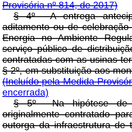
Provisória nº 814, de 2017)
§ 4º A entrega antecip
aditamento ou de celebração
Energia no Ambiente Regul
serviço público de distribuiç
contratadas com as usinas ter
§ 2º, em substituição ao
(Incluído pela Medida Provisór
encerrada)
§ 5º Na hipótese de o
originalmente contratado pa
outorga da infraestrutura de 