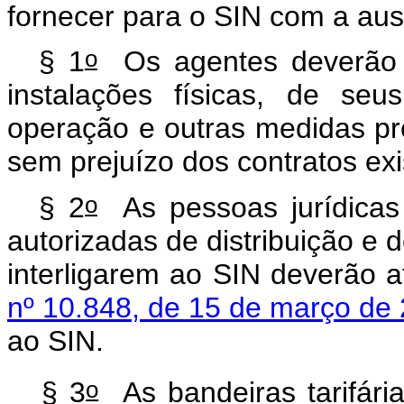
fornecer para o SIN com a ausê
o
§ 1
Os agentes deverão p
instalações físicas, de seu
operação e outras medidas pr
sem prejuízo dos contratos exi
o
§ 2
As pessoas jurídicas 
autorizadas de distribuição e 
interligarem ao SIN deverão 
nº 10.848, de 15 de março de
ao SIN.
o
§ 3
As bandeiras tarifári