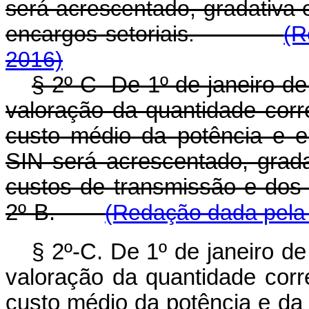
será acrescentado, gradativa
encargos setoriais.
(R
2016)
§ 2º-C De 1º de janeiro d
valoração da quantidade corr
custo médio da potência e 
SIN será acrescentado, grad
custos de transmissão e dos 
2º-B.
(Redação dada pela 
§ 2º-C. De 1º de janeiro d
valoração da quantidade corr
custo médio da potência e da