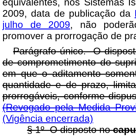
equivalentes, nos Sistemas I
2009, data de publicação da
julho de 2009
, não poderã
promover a prorrogação de pr
Parágrafo único. O dispos
de comprometimento do suprim
em que o aditamento soment
quantidade e de prazo, limit
prorrogáveis, conforme dispu
(Revogado pela Medida Provi
(Vigência encerrada)
§ 1º O disposto no
cap