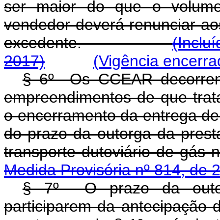
ser maior do que o volume
vendedor deverá renunciar aos
excedente.
(Inclu
2017)
(Vigência encerra
§ 6º Os CCEAR decorrent
empreendimentos de que tra
o encerramento da entrega de e
do prazo da outorga da presta
transporte dutoviário
Medida Provisória nº 814, de 
§ 7º O prazo da outorg
participarem da antecipação 