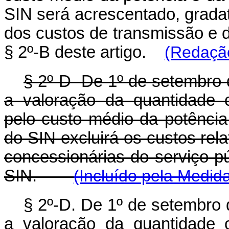
SIN será acrescentado, grada
dos custos de transmissão e d
§ 2º-B deste artigo.
(Redação
§ 2º-D De 1º de setembro 
a valoração da quantidade c
pelo custo médio da potênci
do SIN excluirá os custos rel
concessionárias do serviço pú
SIN.
(Incluído pela
Medida
§ 2º-D. De 1º de setembro
a valoração da quantidade c