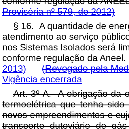
conforme regulação
Provisória nº 579, de 2012)
§ 16. A quantidade de ener
atendimento ao serviço público
nos Sistemas Isolados será lim
conforme regulação da Aneel
2013)
(Revogado pela Medi
Vigência encerrada
Art. 3º-A. A obrigação da e
termoelétrica que tenha sido
novos empreendimentos e cuja
transporte dutoviário de gá