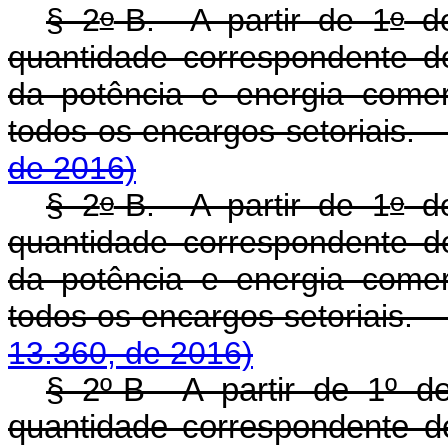
o
o
§ 2
-B. A partir de 1
de
quantidade correspondente de
da potência e energia comer
todos os encargos seto
de 2016)
o
o
§ 2
-B. A partir de 1
de
quantidade correspondente de
da potência e energia comer
todos os encargos set
13.360, de 2016)
§ 2º-B A partir de 1º de
quantidade correspondente de