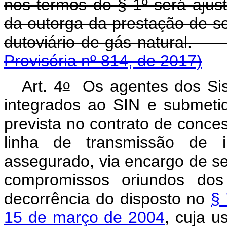
nos termos do § 1º será ajus
da outorga da prestação de ser
dutoviário de gás
Provisória nº 814, de 2017)
o
Art. 4
Os agentes dos Sis
integrados ao SIN e submetid
prevista no contrato de conc
linha de transmissão de i
assegurado, via encargo de se
compromissos oriundos dos
decorrência do disposto no
§ 
15 de março de 2004
, cuja u