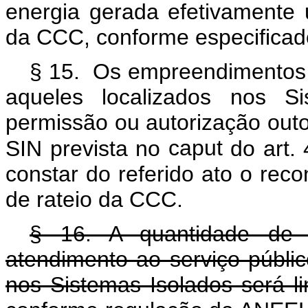
energia gerada efetivamente 
da CCC, conforme especificad
§ 15. Os empreendimentos d
aqueles localizados nos S
permissão ou autorização outo
SIN prevista no
caput
do art. 
constar do referido ato o rec
de rateio da CCC.
§ 16. A quantidade de 
atendimento ao serviço público
nos Sistemas Isolados será li