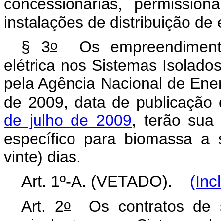
concessionárias, permission
instalações de distribuição de 
o
§ 3
Os empreendimentos
elétrica nos Sistemas Isolados
pela Agência Nacional de Ener
de 2009, data de publicação
de julho de 2009
, terão sua
específico para biomassa a 
vinte) dias.
Art. 1º-A. (VETADO).
(Inc
o
Art. 2
Os contratos de su