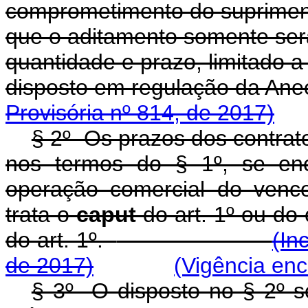
comprometimento do supriment
que o aditamento somente ser
quantidade e prazo, limitado a
disposto em regulação da Ane
Provisória nº 814, de 2017)
§ 2º Os prazos dos contrat
nos termos do § 1º, se en
operação comercial do vence
trata o
caput
do art. 1º ou do
do art. 1º.
(In
de 2017)
(Vigência enc
§ 3º O disposto no § 2º se