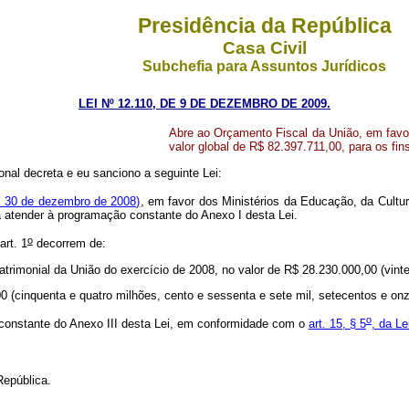
Presidência da República
Casa Civil
Subchefia para Assuntos Jurídicos
LEI Nº 12.110, DE 9 DE DEZEMBRO DE 2009.
Abre ao Orçamento Fiscal da União, em favor
valor global de R$ 82.397.711,00, para os fin
nal decreta e eu sanciono a seguinte Lei:
 30 de dezembro de 2008)
, em favor dos Ministérios da Educação, da Cultura
ra atender à programação constante do Anexo I desta Lei.
o
art. 1
decorrem de:
trimonial da União do exercício de 2008, no valor de R$ 28.230.000,00 (vinte e
0 (cinquenta e quatro milhões, cento e sessenta e sete mil, setecentos e onz
o
 constante do Anexo III desta Lei, em conformidade com o
art. 15, § 5
, da Le
epública.