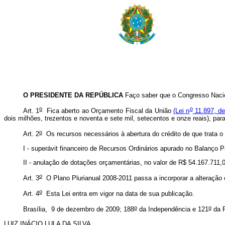
O PRESIDENTE DA REPÚBLICA
Faço saber que o Congresso Nacio
o
o
Art. 1
Fica aberto ao Orçamento Fiscal da União
(Lei n
11.897, de
dois milhões, trezentos e noventa e sete mil, setecentos e onze reais), pa
o
Art. 2
Os recursos necessários à abertura do crédito de que trata o 
I - superávit financeiro de Recursos Ordinários apurado no Balanço Pa
II - anulação de dotações orçamentárias, no valor de R$ 54.167.711,0
o
Art. 3
O Plano Plurianual 2008-2011 passa a incorporar a alteração
o
Art. 4
Esta Lei entra em vigor na data de sua publicação.
o
o
Brasília, 9 de dezembro de 2009; 188
da Independência e 121
da R
LUIZ INÁCIO LULA DA SILVA