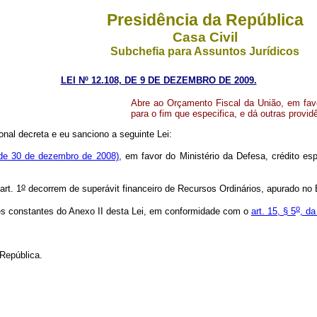
Presidência da República
Casa Civil
Subchefia para Assuntos Jurídicos
LEI Nº 12.108, DE 9 DE DEZEMBRO DE 2009.
Abre ao Orçamento Fiscal da União, em favor
para o fim que especifica, e dá outras provid
nal decreta e eu sanciono a seguinte Lei:
de 30 de dezembro de 2008)
, em favor do Ministério da Defesa, crédito es
o
art. 1
decorrem de superávit financeiro de Recursos Ordinários, apurado no 
o
es constantes do Anexo II desta Lei, em conformidade com o
art. 15, § 5
, da
República.