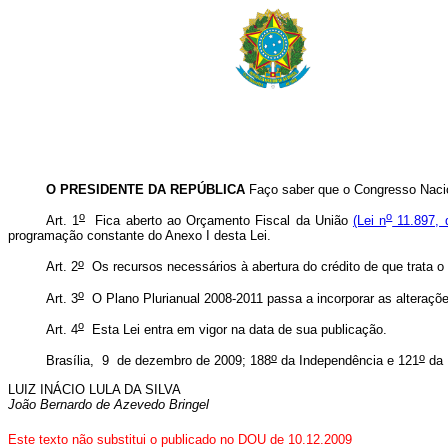
O PRESIDENTE DA REPÚBLICA
Faço saber que o Congresso Nacio
o
o
Art. 1
Fica aberto ao Orçamento Fiscal da União
(Lei n
11.897, 
programação constante do Anexo I desta Lei.
o
Art. 2
Os recursos necessários à abertura do crédito de que trata o 
o
Art. 3
O Plano Plurianual 2008-2011 passa a incorporar as alteraçõ
o
Art. 4
Esta Lei entra em vigor na data de sua publicação.
o
o
Brasília, 9 de dezembro de 2009; 188
da Independência e 121
da 
LUIZ INÁCIO LULA DA SILVA
João Bernardo de Azevedo Bringel
Este texto não substitui o publicado no DOU de 10.12.2009