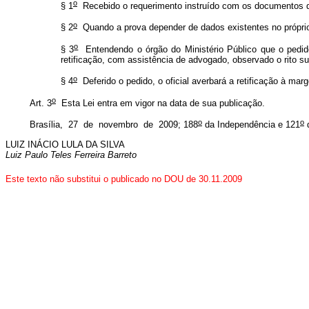
o
§ 1
Recebido o requerimento instruído com os documentos que
o
§ 2
Quando a prova depender de dados existentes no próprio ca
o
§ 3
Entendendo o órgão do Ministério Público que o pedido
retificação, com assistência de advogado, observado o rito s
o
§ 4
Deferido o pedido, o oficial averbará a retificação à ma
o
Art. 3
Esta Lei entra em vigor na data de sua publicação
.
o
o
Brasília, 27 de novembro de 2009; 188
da Independência e 121
d
LUIZ INÁCIO LULA DA SILVA
Luiz Paulo Teles Ferreira Barreto
Este texto não substitui o publicado no DOU de 30.11.2009