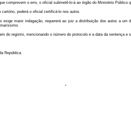
 comprovem o erro, o oficial submetê-lo-á ao órgão do Ministério Público q
rtório, poderá o oficial certificá-lo nos autos.
 exige maior indagação, requererá ao juiz a distribuição dos autos a um d
umaríssimo.
rgem do registro, mencionando o número do protocolo e a data da sentença e s
a República.
*