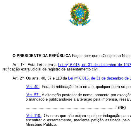
O PRESIDENTE DA REPÚBLICA
Faço saber que o Congresso Nacion
o
o
Art. 1
Esta Lei altera a
Lei n
6.015, de 31 de dezembro de 197
retificação extrajudicial de registro de assentamento civil.
o
o
Art. 2
Os arts. 40, 57 e 110 da
Lei n
6.015, de 31 de dezembro de 
“Art. 40.
Fora da retificação feita no ato, qualquer outra só p
“Art. 57.
A alteração posterior de nome, somente por exceção e
o mandado e publicando-se a alteração pela imprensa, ressalv
.............................................................................” (NR)
“Art. 110.
Os erros que não exijam qualquer indagação para a c
encontrar o assentamento, mediante petição assinada pelo 
Ministério Público.