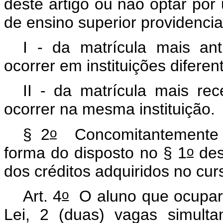
deste artigo ou não optar por 
de ensino superior providenci
I - da matrícula mais ant
ocorrer em instituições diferen
II - da matrícula mais rec
ocorrer na mesma instituição.
o
§ 2
Concomitantemente a
o
forma do disposto no § 1
des
dos créditos adquiridos no cur
o
Art. 4
O aluno que ocupar, 
Lei, 2 (duas) vagas simult