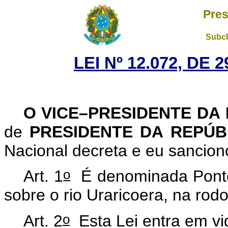
Pres
Subch
LEI Nº 12.072, DE
O VICE–PRESIDENTE DA
de
PRESIDENTE DA REPÚ
Nacional decreta e eu sanciono
o
Art. 1
É denominada Ponte 
sobre o rio Uraricoera, na ro
o
Art. 2
Esta Lei entra em vi