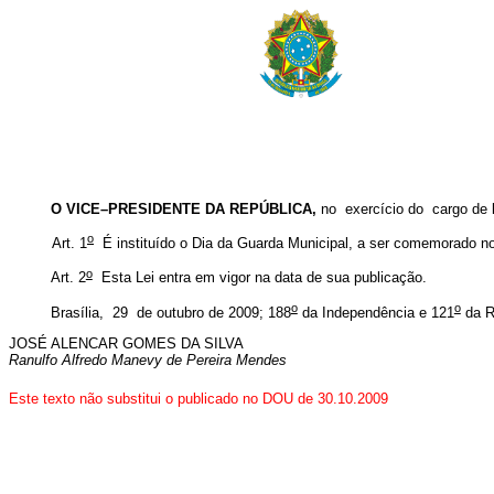
O VICE–PRESIDENTE DA REPÚBLICA
,
no exercício do cargo de
o
Art. 1
É instituído o Dia da Guarda Municipal, a ser comemorado no
o
Art. 2
Esta Lei entra em vigor na data de sua publicação.
o
o
Brasília, 29 de outubro de 2009; 188
da Independência e 121
da R
JOSÉ ALENCAR GOMES DA SILVA
Ranulfo Alfredo Manevy de Pereira Mendes
Este texto não substitui o publicado no DOU de 30.10.2009