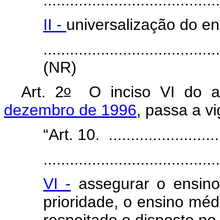
II -
universalização do en
.......................................
(NR)
o
Art. 2
O inciso VI do a
dezembro de 1996
, passa a v
“Art. 10. ...........................
.......................................
VI -
assegurar o ensino
prioridade, o ensino mé
respeitado o disposto no 