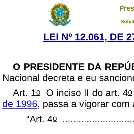
Pres
Subch
LEI Nº 12.061, DE
O PRESIDENTE DA REPÚ
Nacional decreta e eu sancion
o
o
Art. 1
O inciso II do art. 4
de 1996
, passa a vigorar com
o
“Art. 4
...........................
.......................................