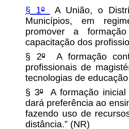
§ 1
º
A União, o Distr
Municípios, em regim
promover a formação 
capacitação dos profissio
§ 2
º
A formação conti
profissionais de magisté
tecnologias de educação 
§ 3
º
A formação inicial 
dará preferência ao ensi
fazendo uso de recurso
distância.” (NR)