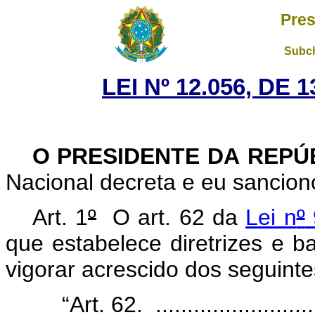
Pres
Subch
LEI Nº 12.056, DE
O PRESIDENTE DA REPÚ
Nacional decreta e eu sanciono
Art. 1
º
O art. 62 da
Lei n
º
que estabelece diretrizes e 
vigorar acrescido dos seguinte
“Art. 62. ...........................