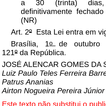
a 30 (trinta) dias
definitivamente fechado
(NR)
Art. 2
º
Esta Lei entra em vig
o
Brasília, 1
de outubro 
121
º
da República.
JOSÉ ALENCAR GOMES DA S
Luiz Paulo Teles Ferreira Barr
Patrus Ananias
Airton Nogueira Pereira Júnior
Este texto não substitui o pu