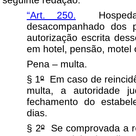
seguinte redação:
“Art. 250.
Hospedar 
desacompanhado dos p
autorização escrita dess
em hotel, pensão, motel
Pena – multa.
§ 1
º
Em caso de reincidê
multa, a autoridade ju
fechamento do estabel
dias.
§ 2
º
Se comprovada a rei