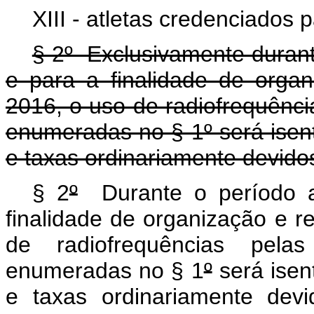
XIII - atletas credenciados 
§ 2º Exclusivamente durant
e para a finalidade de orga
2016, o uso de radiofrequênci
enumeradas no § 1º será isen
e taxas ordinariamente devido
§ 2
º
Durante o período 
finalidade de organização e r
de radiofrequências pelas
enumeradas no § 1
º
será isen
e taxas ordinariamente de