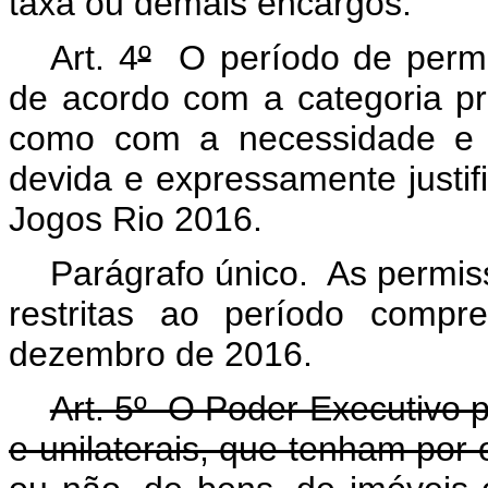
taxa ou demais encargos.
Art. 4
º
O período de permis
de acordo com a categoria pr
como com a necessidade e a
devida e expressamente justi
Jogos Rio 2016.
Parágrafo único. As permi
restritas ao período compr
dezembro de 2016.
Art. 5º O Poder Executivo p
e unilaterais, que tenham por o