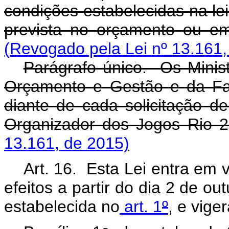
condições estabelecidas na lei
prevista no orçamento ou em
(Revogado pela Lei nº 13.161,
Parágrafo único. Os Minist
Orçamento e Gestão e da Fa
diante de cada solicitação d
Organizador dos Jogos Rio 2
13.161, de 2015)
Art. 16. Esta Lei entra em 
efeitos a partir do dia 2 de o
estabelecida no
art. 1
º
, e vige