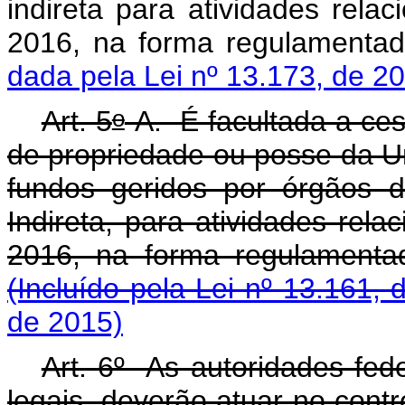
indireta para atividades rela
2016, na forma regulamenta
dada pela Lei nº 13.173, de 2
o
Art. 5
-A. É facultada a ce
de propriedade ou posse da Un
fundos geridos por órgãos d
Indireta, para atividades rel
2016, na forma regulam
(Incluído pela Lei nº 13.161, 
de 2015)
Art. 6º As autoridades fed
legais, deverão atuar no contr