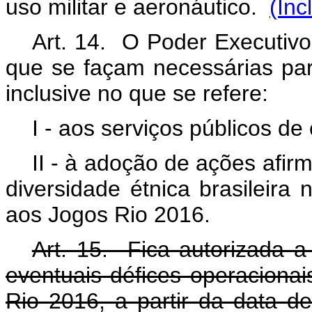
uso militar e aeronáutico.
(Inc
Art. 14. O Poder Executiv
que se façam necessárias par
inclusive no que se refere:
I - aos serviços públicos de
II - à adoção de ações afir
diversidade étnica brasileira 
aos Jogos Rio 2016.
Art. 15. Fica autorizada a
eventuais défices operaciona
Rio 2016, a partir da data d