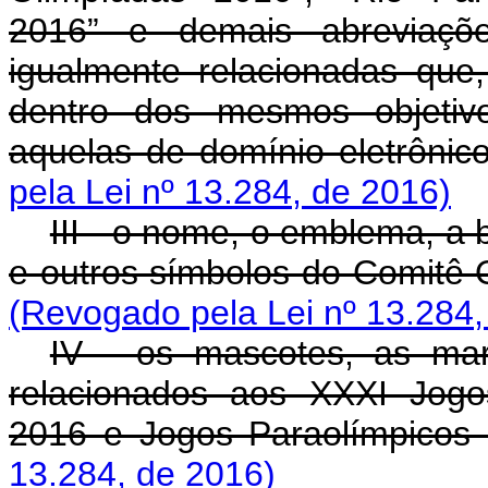
2016” e demais abreviaçõ
igualmente relacionadas que
dentro dos mesmos objetivo
aquelas de domínio eletrônico
pela Lei nº 13.284, de 2016)
III - o nome, o emblema, a 
e outros símbolos do Comitê 
(Revogado pela Lei nº 13.284,
IV - os mascotes, as mar
relacionados aos XXXI Jogo
2016 e Jogos Paraolímpicos
13.284, de 2016)