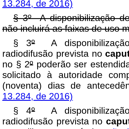
13.284, de 2016)
§ 3º A disponibilização d
não incluirá as faixas de uso m
§ 3
º
A disponibilização
radiodifusão prevista no
capu
no § 2
º
poderão ser estendida
solicitado à autoridade co
(noventa) dias de anteced
13.284, de 2016)
§ 4
º
A disponibilização
radiodifusão prevista no
capu