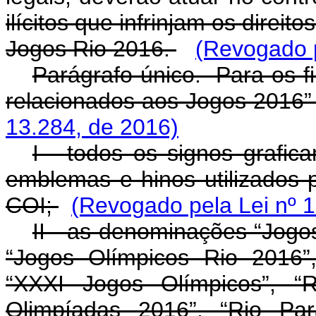
ilícitos que infrinjam os direi
Jogos Rio 2016.
(Revogado p
Parágrafo único. Para os f
relacionados aos Jogos 2016” 
13.284, de 2016)
I - todos os signos grafica
emblemas e hinos utilizados p
COI;
(Revogado pela Lei nº 1
II - as denominações “Jogo
“Jogos Olímpicos Rio 2016”
“XXXI Jogos Olímpicos”, “R
Olimpíadas 2016”, “Rio Par