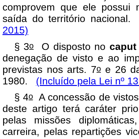
comprovem que ele possui m
saída do território nacion
2015)
o
§ 3
O disposto no
capu
denegação de visto e ao imp
o
previstas nos arts. 7
e 26 da
1980.
(Incluído pela Lei nº 1
o
§ 4
A concessão de vistos
deste artigo terá caráter pri
pelas missões diplomáticas
carreira, pelas repartições v