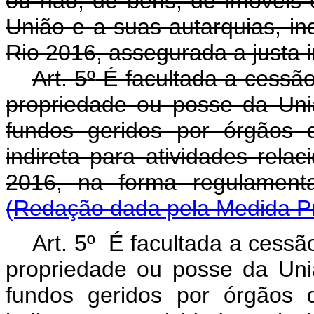
ou não, de bens, de imóveis
União e a suas autarquias, in
Rio 2016, assegurada a justa 
Art. 5
º
É facultada a cessão
propriedade ou posse da Uni
fundos geridos por órgãos d
indireta para atividades rela
2016, na forma regulam
(Redação dada pela Medida Pr
Art. 5º
É facultada a cessão
propriedade ou posse da Uni
fundos geridos por órgãos d