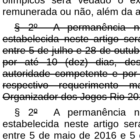
olímpicos será vedado o ex
remunerada ou não, além da al
§ 2º A permanência no t
estabelecida neste artigo se
entre 5 de julho e 28 de outu
por até 10 (dez) dias, de
autoridade competente e por
respectivo requerimento m
Organizador dos Jogos Rio 20
§ 2
º
A permanência no t
estabelecida neste artigo se
entre 5 de maio de 2016 e 5