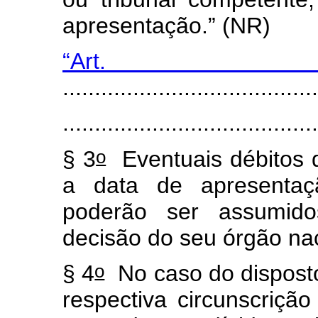
apresentação.” (NR)
“Art
.......................................
.......................................
o
§ 3
Eventuais débitos 
a data de apresentaç
poderão ser assumidos
decisão do seu órgão nac
o
§ 4
No caso do dispost
respectiva circunscrição