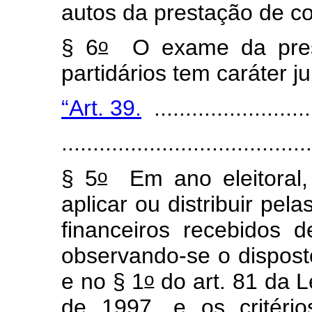
autos da prestação de c
o
§ 6
O exame da prest
partidários tem caráter ju
“Art. 39.
..........................
.......................................
o
§ 5
Em ano eleitoral, 
aplicar ou distribuir pel
financeiros recebidos d
observando-se o disposto
o
e no § 1
do art. 81 da L
de 1997, e os critério