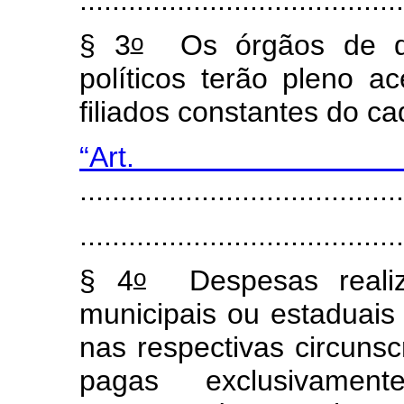
o
§ 3
Os órgãos de dir
políticos terão pleno 
filiados constantes do cad
“Art
........................................
........................................
o
§ 4
Despesas realiza
municipais ou estaduais 
nas respectivas circuns
pagas exclusivament