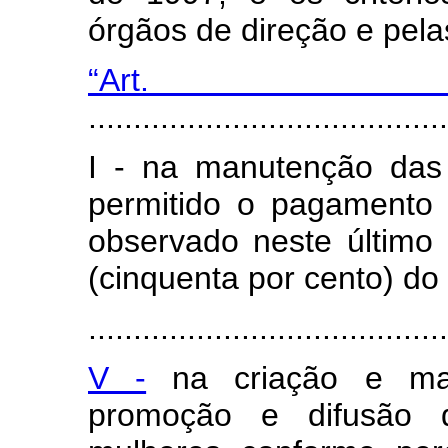
órgãos de direção e pela
“Art
.......................................
I - na manutenção das 
permitido o pagamento d
observado neste último
(cinquenta por cento) do 
.......................................
V -
na criação e ma
promoção e difusão da