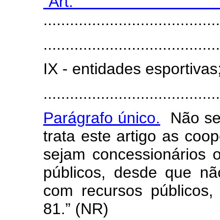
“Art
.......................................
.......................................
IX - entidades esportivas
.......................................
Parágrafo único.
Não se 
trata este artigo as coo
sejam concessionários o
públicos, desde que nã
com recursos públicos,
81.” (NR)