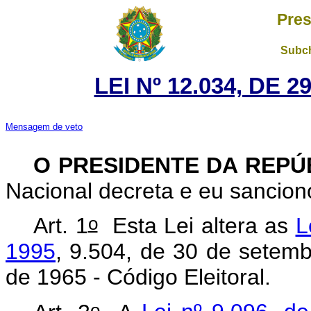
Pres
Subch
LEI Nº 12.034, DE 
Mensagem de veto
O PRESIDENTE DA REP
Nacional decreta e eu sancion
o
Art. 1
Esta Lei altera as
L
1995
, 9.504, de 30 de setem
de 1965 - Código Eleitoral
.
o