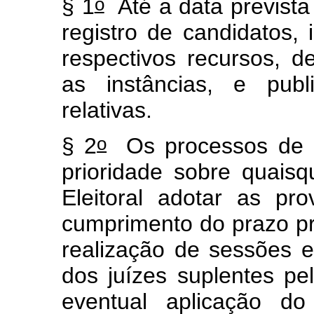
o
§ 1
Até a data previst
registro de candidatos,
respectivos recursos, 
as instâncias, e pub
relativas.
o
§ 2
Os processos de re
prioridade sobre quaisq
Eleitoral adotar as pr
cumprimento do prazo pr
realização de sessões e
dos juízes suplentes pe
eventual aplicação d