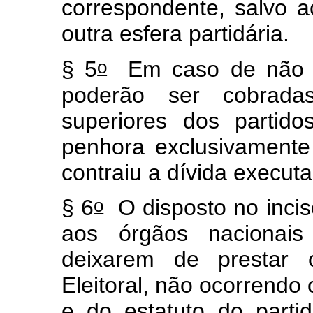
correspondente, salvo 
outra esfera partidária.
o
§ 5
Em caso de não p
poderão ser cobradas
superiores dos partidos
penhora exclusivamente
contraiu a dívida execut
o
§ 6
O disposto no incis
aos órgãos nacionais 
deixarem de prestar c
Eleitoral, não ocorrendo 
e do estatuto do part