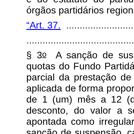
órgãos partidários regio
“Art. 37.
..........................
........................................
o
§ 3
A sanção de susp
quotas do Fundo Partidá
parcial da prestação de
aplicada de forma propor
de 1 (um) mês a 12 (d
desconto, do valor a s
apontada como irregula
sanção de suspensão, c