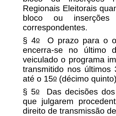
Regionais Eleitorais qu
bloco ou inserções 
correspondentes.
o
§ 4
O prazo para o of
encerra-se no último 
veiculado o programa im
transmitido nos últimos 
o
até o 15
(décimo quinto)
o
§ 5
Das decisões dos T
que julgarem proceden
direito de transmissão d