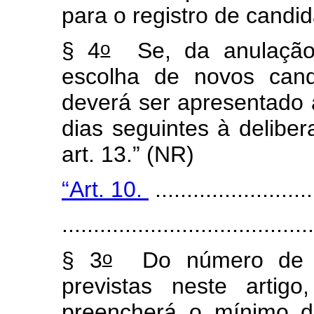
para o registro de candi
o
§ 4
Se, da anulação,
escolha de novos cand
deverá ser apresentado à
dias seguintes à delibe
art. 13.” (NR)
“Art. 10.
.........................
.......................................
o
§ 3
Do número de va
previstas neste artig
preencherá o mínimo d