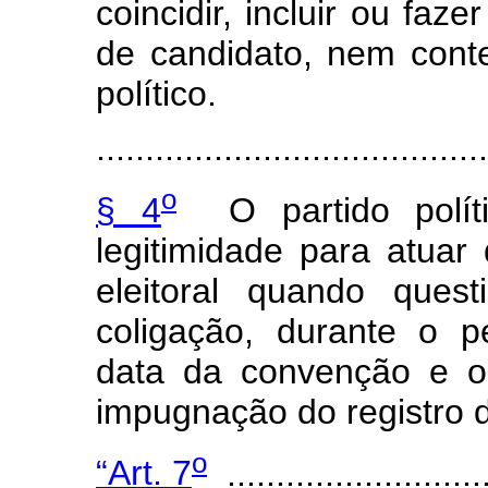
coincidir, incluir ou fa
de candidato, nem conte
político.
.......................................
o
§ 4
O partido políti
legitimidade para atuar
eleitoral quando ques
coligação, durante o 
data da convenção e o
impugnação do registro 
o
“Art. 7
...........................