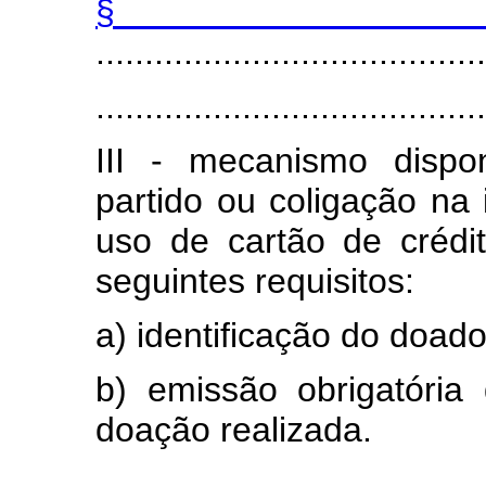
§
.......................................
.......................................
III - mecanismo dispo
partido ou coligação na i
uso de cartão de crédi
seguintes requisitos:
a) identificação do doad
b) emissão obrigatória 
doação realizada.
.......................................