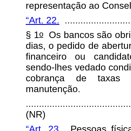
representação ao Consel
“Art. 22.
..........................
o
§ 1
Os bancos são obrig
dias, o pedido de abertu
financeiro ou candida
sendo-lhes vedado condi
cobrança de taxas 
manutenção.
.......................................
(NR)
“Art. 23.
Pessoas físic