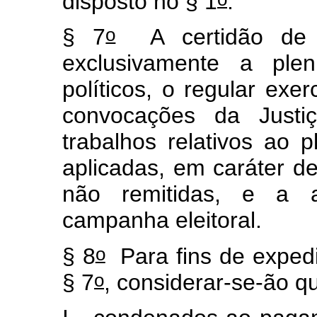
disposto no § 1
.
o
§ 7
A certidão de qu
exclusivamente a plen
políticos, o regular exe
convocações da Justiç
trabalhos relativos ao p
aplicadas, em caráter def
não remitidas, e a 
campanha eleitoral.
o
§ 8
Para fins de expedi
o
§ 7
, considerar-se-ão q