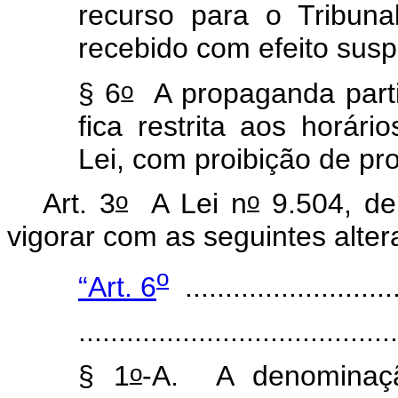
recurso para o Tribunal
recebido com efeito sus
o
§ 6
A propaganda partid
fica restrita aos horário
Lei, com proibição de p
o
o
Art. 3
A Lei n
9.504, de
vigorar com as seguintes alte
o
“Art. 6
...........................
.......................................
o
§ 1
-A. A denominaçã