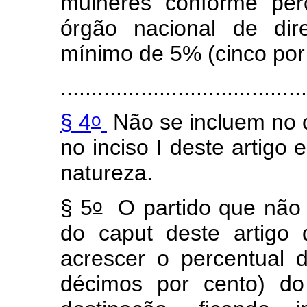
mulheres conforme per
órgão nacional de dir
mínimo de 5% (cinco por 
.......................................
o
§ 4
Não se incluem no c
no inciso I deste artigo 
natureza.
o
§ 5
O partido que não c
do
caput
deste artigo 
acrescer o percentual d
décimos por cento) do