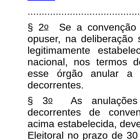
.......................................
o
§ 2
Se a convenção par
opuser, na deliberação s
legitimamente estabel
nacional, nos termos d
esse órgão anular a 
decorrentes.
o
§ 3
As anulações d
decorrentes de conven
acima estabelecida, dev
Eleitoral no prazo de 30 