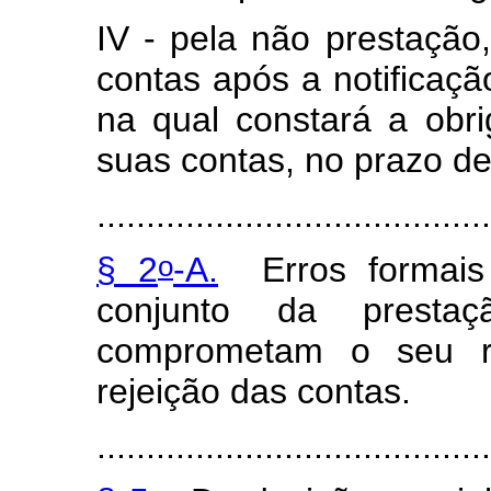
IV - pela não prestaçã
contas após a notificação
na qual constará a obr
suas contas, no prazo de
.......................................
o
§ 2
-A.
Erros formais o
conjunto da prest
comprometam o seu re
rejeição das contas.
.......................................