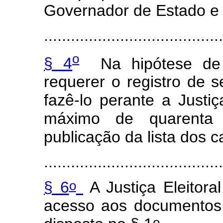
Governador de Estado e 
.......................................
o
§ 4
Na hipótese de o
requerer o registro de 
fazê-lo perante a Justiç
máximo de quarenta 
publicação da lista dos c
.......................................
o
§ 6
A Justiça Eleitoral
acesso aos documentos 
o