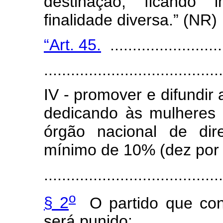
destinação, ficando i
finalidade diversa.” (NR)
“Art. 45.
..........................
.......................................
IV - promover e difundir 
dedicando às mulheres 
órgão nacional de dir
mínimo de 10% (dez por 
.......................................
o
§ 2
O partido que contr
será punido: