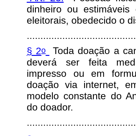
dinheiro ou estimávei
eleitorais, obedecido o d
.......................................
o
§ 2
Toda doação a cand
deverá ser feita medi
impresso ou em formul
doação via internet, 
modelo constante do An
do doador.
.......................................