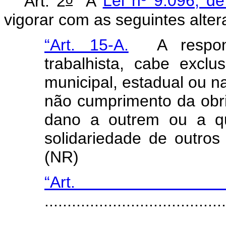
Art. 2
A
Lei nº 9.096, d
vigorar com as seguintes alte
“Art. 15-A.
A responsab
trabalhista, cabe exclu
municipal, estadual ou n
não cumprimento da obrig
dano a outrem ou a qua
solidariedade de outros 
(NR)
“Ar
........................................
........................................