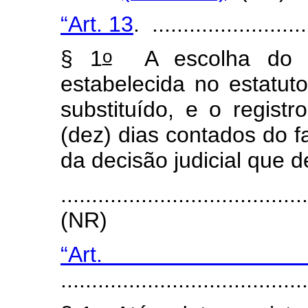
“Art. 13
. .........................
o
§ 1
A escolha do sub
estabelecida no estatut
substituído, e o regist
(dez) dias contados do fa
da decisão judicial que d
.......................................
(NR)
“Art
.......................................