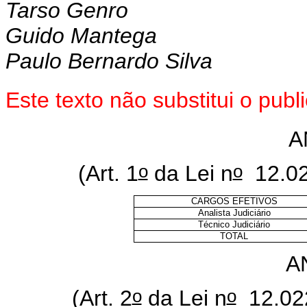
Tarso Genro
Guido Mantega
Paulo Bernardo Silva
Este texto não substitui o pu
A
o
o
(Art. 1
da Lei n
12.02
CARGOS EFETIVOS
Analista Judiciário
Técnico Judiciário
TOTAL
A
o
o
(Art. 2
da Lei n
12.022