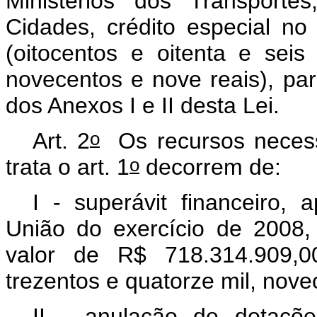
Ministérios dos Transporte
Cidades, crédito especial no
(oitocentos e oitenta e seis
novecentos e nove reais), pa
dos Anexos I e II desta Lei.
o
Art. 2
Os recursos necessá
o
trata o art. 1
decorrem de:
I - superávit financeiro,
União do exercício de 2008, 
valor de R$ 718.314.909,00
trezentos e quatorze mil, nove
II - anulação de dotaçõ