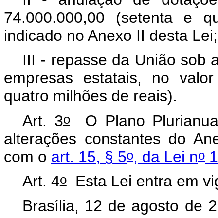
74.000.000,00 (setenta e q
indicado no Anexo II desta Lei
III - repasse da União sob 
empresas estatais, no valo
quatro milhões de reais).
o
Art. 3
O Plano Plurianual
alterações constantes do An
o
o
com o
art. 15, § 5
, da Lei n
1
o
Art. 4
Esta Lei entra em vi
Brasília, 12 de agosto de 